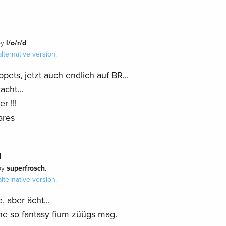
l/o/r/d
by
.
alternative version
.
ets, jetzt auch endlich auf BR...
cht...
r !!!
ares
l
superfrosch
by
.
alternative version
.
, aber ächt...
e so fantasy fium züügs mag.