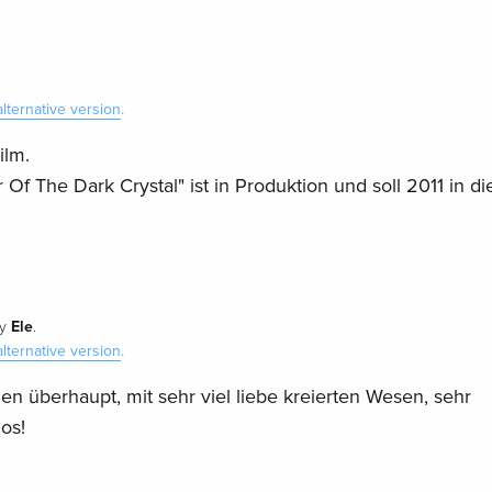
alternative version
.
ilm.
Of The Dark Crystal" ist in Produktion und soll 2011 in di
Ele
y
.
alternative version
.
n überhaupt, mit sehr viel liebe kreierten Wesen, sehr
ios!