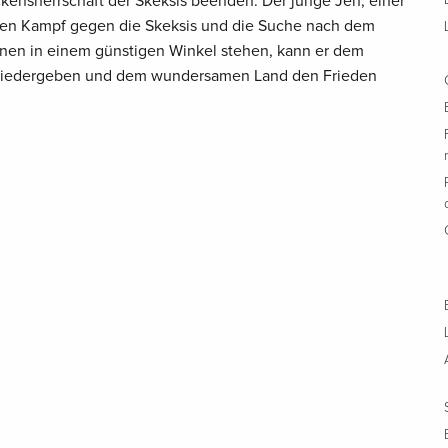
kensherrschaft der Skeksis beenden. Der junge Jen, einer
 den Kampf gegen die Skeksis und die Suche nach dem
onnen in einem günstigen Winkel stehen, kann er dem
ht wiedergeben und dem wundersamen Land den Frieden