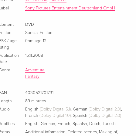
Director
Jim Henson
,
Frank Oz
German
Label
Sony Pictures Entertainment Deutschland GmbH
Collector's Edition
Sold out
Content
DVD
German
Edition
Special Edition
Standard edition
EUR 25.49
FSK / age
from age 12
French
rating
Publication
15.11.2008
25th Anniversary Special Edition, 2 DVDs
Sold out
date
French
Genre
Adventure
Fantasy
Collector's Edition
Sold out
French
EAN
4030521701731
Length
89 minutes
Collector's Edition, 2 DVDs
Sold out
Audio
Italian
English
(Dolby Digital 5.1)
,
German
(Dolby Digital 2.0)
,
French
(Dolby Digital 1.0)
,
Spanish
(Dolby Digital 2.0)
Subtitles
English
,
German
,
French
,
Spanish
,
Dutch
,
Turkish
Standard edition
Sold out
Italian
Extras
Additional information
,
Deleted scenes
,
Making of
,