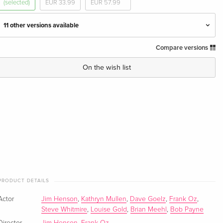
(selected)
EUR 33.99
EUR 57.99
11 other versions available
Compare versions
Standard edition
EUR 31.99
English · UK Version
On the wish list
Standard edition
Sold out
English · UK Version
Anniversary Edition, 2 DVDs
Sold out
English · US Version
Collector's Edition
Sold out
English · US Version
PRODUCT DETAILS
Special Edition — (selected)
Sold out
German
Actor
Jim Henson
,
Kathryn Mullen
,
Dave Goelz
,
Frank Oz
,
Steve Whitmire
,
Louise Gold
,
Brian Meehl
,
Bob Payne
Anniversary Edition, 2 DVDs
Sold out