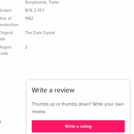
Storyboards
,
Trailer
Screen
16/9
,
2.35:1
Year of
1982
production
Original
The Dark Crystal
title
Region
2
code
Write a review
Thumbs up or thumbs down? Write your own
review.
s
Write a rating