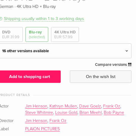
·
German
4K Ultra HD + Blu-ray
Shipping usually within 1 to 3 working days
DVD
Blu-ray
4K Ultra HD
EUR 31.99
(selected)
EUR 57.99
16 other versions available
Compare versions
Standard edition
EUR 33.99
English · UK Version
Add to shopping cart
On the wish list
Limited Edition, Steelbook, 4K Ultra HD + Blu-
EUR 57.99
ray
PRODUCT DETAILS
English · UK Version
Actor
Jim Henson
,
Kathryn Mullen
,
Dave Goelz
,
Frank Oz
,
Steve Whitmire
,
Louise Gold
,
Brian Meehl
,
Bob Payne
Limited Collector's Edition, Steelbook, 4K Ultra
EUR 110.99
HD + 2 Blu-rays
Director
Jim Henson
,
Frank Oz
English · UK Version
Label
PLAION PICTURES