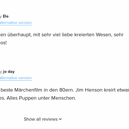
Ele
y
.
alternative version
.
n überhaupt, mit sehr viel liebe kreierten Wesen, sehr
ios!
jo day
y
.
alternative version
.
 beste Märchenfilm in den 80ern. Jim Henson kreirt etwa
ges. Alles Puppen unter Menschen.
Show all reviews