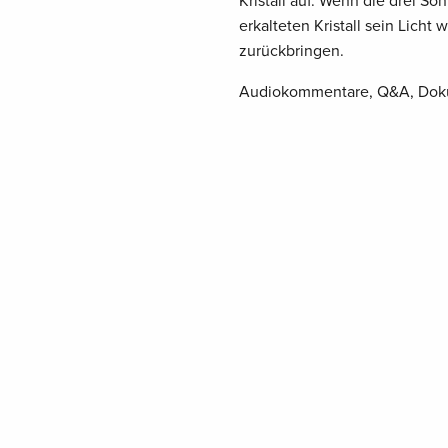
Kristall auf. Wenn die drei S
erkalteten Kristall sein Lic
zurückbringen.
Audiokommentare, Q&A, Doku