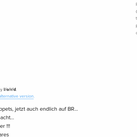
l/o/r/d
by
.
alternative version
.
ets, jetzt auch endlich auf BR...
cht...
r !!!
ares