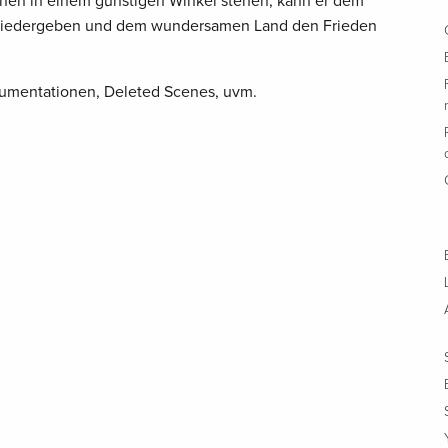
onnen in einem günstigen Winkel stehen, kann er dem
ht wiedergeben und dem wundersamen Land den Frieden
mentationen, Deleted Scenes, uvm.