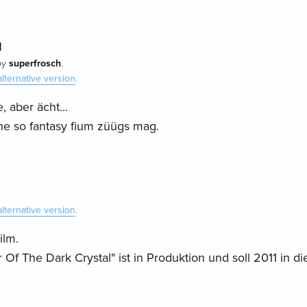
l
superfrosch
by
.
alternative version
.
, aber ächt...
e so fantasy fium züügs mag.
alternative version
.
ilm.
Of The Dark Crystal" ist in Produktion und soll 2011 in di