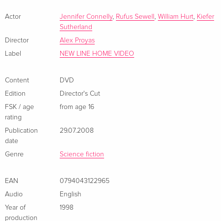
control everything and everyone in the city.
Actor
Jennifer Connelly
,
Rufus Sewell
,
William Hurt
,
Kiefer
Sutherland
Director
Alex Proyas
Label
NEW LINE HOME VIDEO
Content
DVD
Edition
Director's Cut
FSK / age
from age 16
rating
Publication
29.07.2008
date
Genre
Science fiction
EAN
0794043122965
Audio
English
Year of
1998
production