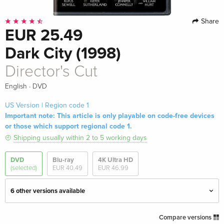
Share
EUR 25.49
Dark City (1998)
Director's Cut
·
English
DVD
US Version | Region code 1
Important note: This article is only playable on code-free devices
or those which support regional code 1.
Shipping usually within 2 to 5 working days
DVD
Blu-ray
4K Ultra HD
(selected)
EUR 40.49
EUR 46.99
6 other versions available
Director's Cut — (selected)
EUR 25.49
Compare versions