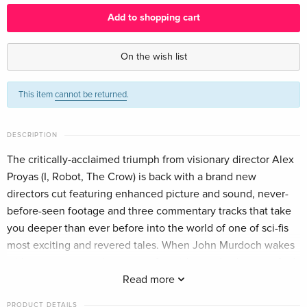
English · US Version
Add to shopping cart
Director's Cut
Sold out
English · UK Version
On the wish list
Standard edition
Sold out
This item
cannot be returned
.
English · US Version
Standard edition
Sold out
DESCRIPTION
German
The critically-acclaimed triumph from visionary director Alex
Proyas (I, Robot, The Crow) is back with a brand new
Director's Cut
EUR 20.99
French
directors cut featuring enhanced picture and sound, never-
before-seen footage and three commentary tracks that take
Deluxe Edition
Sold out
you deeper than ever before into the world of one of sci-fis
French
most exciting and revered tales. When John Murdoch wakes
with no memory at the scene of a grisly murder, he soon finds
Standard edition
Sold out
himself hunted by the police, a woman claiming to be his
Read more
Italian
wife and a mysterious group of pale men who seem to
PRODUCT DETAILS