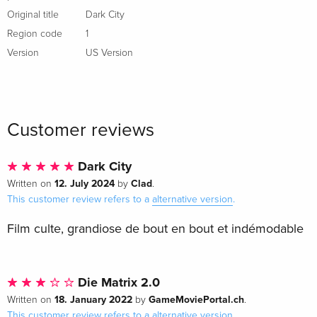
Original title
Dark City
Region code
1
Version
US Version
Customer reviews
Dark City
12. July 2024
Clad
Written on
by
.
This customer review refers to a
alternative version
.
Film culte, grandiose de bout en bout et indémodable
Die Matrix 2.0
18. January 2022
GameMoviePortal.ch
Written on
by
.
This customer review refers to a
alternative version
.