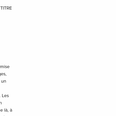
TITRE
 mise
ges,
m un
. Les
n
e là, à