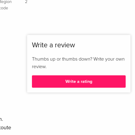
Region
2
code
Write a review
Thumbs up or thumbs down? Write your own
review.
Write a rating
n.
toute