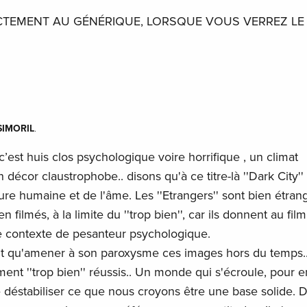
CTEMENT AU GÉNÉRIQUE, LORSQUE VOUS VERREZ LE 
SIMORIL
.
est huis clos psychologique voire horrifique , un climat
décor claustrophobe.. disons qu'à ce titre-là ''Dark City''
ure humaine et de l'âme. Les ''Etrangers'' sont bien étran
 filmés, à la limite du ''trop bien'', car ils donnent au fil
e contexte de pesanteur psychologique.
it qu'amener à son paroxysme ces images hors du temps.
ent ''trop bien'' réussis.. Un monde qui s'écroule, pour e
e déstabiliser ce que nous croyons être une base solide. D