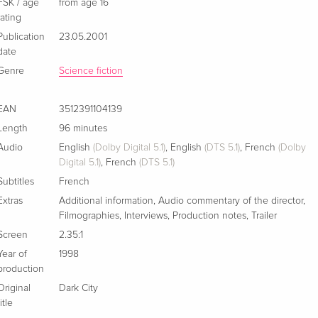
FSK / age
from age 16
French
rating
Publication
23.05.2001
Standard edition
Sold out
date
Italian
Genre
Science fiction
EAN
3512391104139
Length
96 minutes
Audio
English
(Dolby Digital 5.1)
,
English
(DTS 5.1)
,
French
(Dolby
Digital 5.1)
,
French
(DTS 5.1)
Subtitles
French
Extras
Additional information
,
Audio commentary of the director
,
Filmographies
,
Interviews
,
Production notes
,
Trailer
Screen
2.35:1
Year of
1998
production
Original
Dark City
title