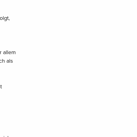
lgt,
r allem
ch als
t