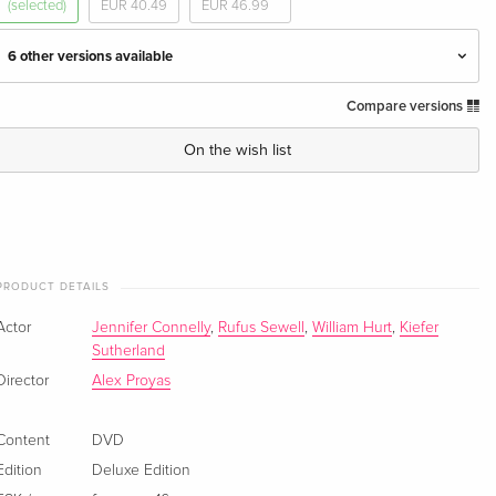
(selected)
EUR 40.49
EUR 46.99
6 other versions available
Compare versions
Director's Cut
EUR 25.49
English · US Version
On the wish list
Director's Cut
Sold out
English · UK Version
Standard edition
Sold out
English · US Version
PRODUCT DETAILS
Actor
Jennifer Connelly
,
Rufus Sewell
,
William Hurt
,
Kiefer
Standard edition
Sold out
Sutherland
German
Director
Alex Proyas
Director's Cut
EUR 20.99
French
Content
DVD
Edition
Deluxe Edition
Deluxe Edition — (selected)
Sold out