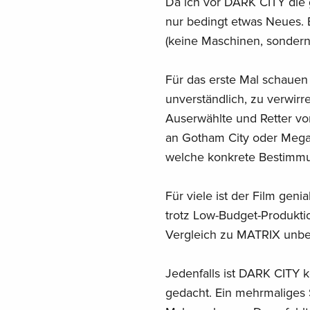
Da ich vor DARK CITY die 
nur bedingt etwas Neues. 
(keine Maschinen, sondern
Für das erste Mal schauen 
unverständlich, zu verwir
Auserwählte und Retter von
an Gotham City oder Mega 
welche konkrete Bestimmu
Für viele ist der Film gen
trotz Low-Budget-Produkti
Vergleich zu MATRIX unbef
Jedenfalls ist DARK CITY 
gedacht. Ein mehrmaliges 