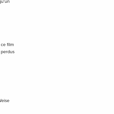
qu'un
 ce film
s perdus
Weise