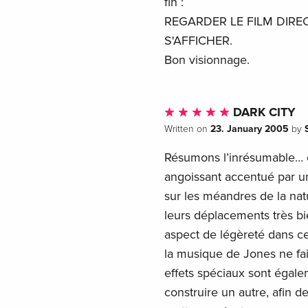
fin :
REGARDER LE FILM DIRE
S'AFFICHER.
Bon visionnage.
DARK CITY
23. January 2005
Written on
by
Résumons l’inrésumable… c’
angoissant accentué par un 
sur les méandres de la nat
leurs déplacements très bien
aspect de légèreté dans c
la musique de Jones ne fa
effets spéciaux sont égalem
construire un autre, afin d