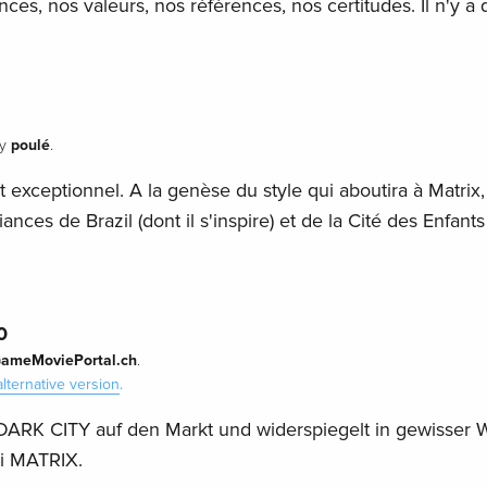
es, nos valeurs, nos références, nos certitudes. Il n'y a 
poulé
y
.
 exceptionnel. A la genèse du style qui aboutira à Matrix,
ances de Brazil (dont il s'inspire) et de la Cité des Enfant
0
ameMoviePortal.ch
.
alternative version
.
DARK CITY auf den Markt und widerspiegelt in gewisser 
ei MATRIX.