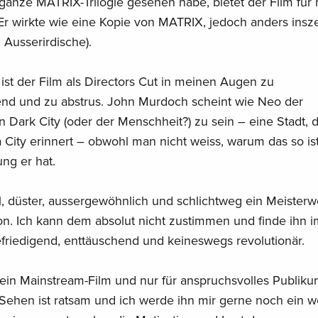
ganze MATRIX-Trilogie gesehen habe, bietet der Film für
Er wirkte wie eine Kopie von MATRIX, jedoch anders insze
 Ausserirdische).
ist der Film als Directors Cut in meinen Augen zu
rend und zu abstrus. John Murdoch scheint wie Neo der
 Dark City (oder der Menschheit?) zu sein – eine Stadt, d
City erinnert – obwohl man nicht weiss, warum das so is
ng er hat.
ial, düster, aussergewöhnlich und schlichtweg ein Meisterw
on. Ich kann dem absolut nicht zustimmen und finde ihn i
riedigend, enttäuschend und keineswegs revolutionär.
kein Mainstream-Film und nur für anspruchsvolles Publik
Sehen ist ratsam und ich werde ihn mir gerne noch ein w