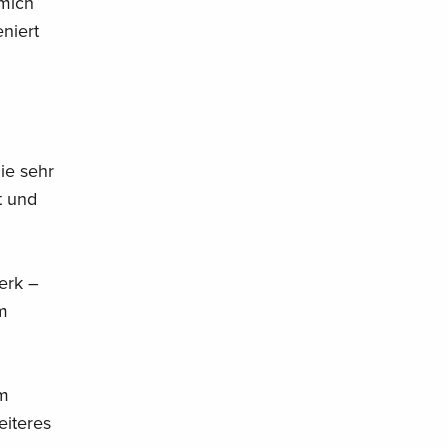
 mich
niert
ie sehr
t und
erk –
m
um
eiteres