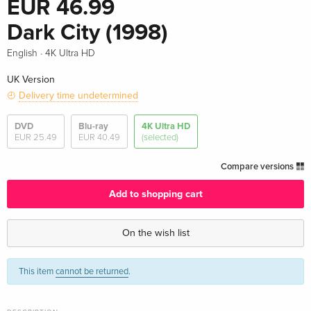
EUR 46.99
Dark City (1998)
·
English
4K Ultra HD
UK Version
Delivery time undetermined
DVD
Blu-ray
4K Ultra HD
EUR 25.49
EUR 40.49
(selected)
Compare versions
Add to shopping cart
On the wish list
This item
cannot be returned
.