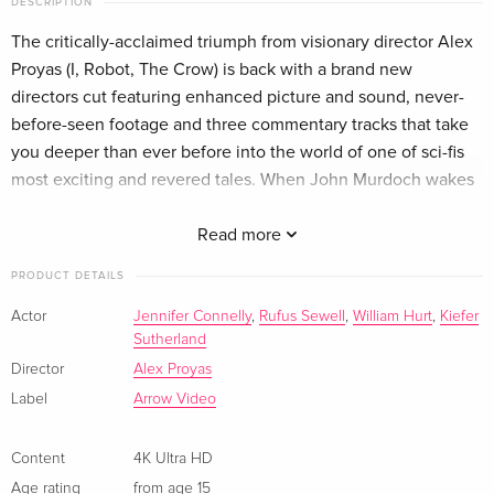
DESCRIPTION
The critically-acclaimed triumph from visionary director Alex
Proyas (I, Robot, The Crow) is back with a brand new
directors cut featuring enhanced picture and sound, never-
before-seen footage and three commentary tracks that take
you deeper than ever before into the world of one of sci-fis
most exciting and revered tales. When John Murdoch wakes
with no memory at the scene of a grisly murder, he soon finds
himself hunted by the police, a woman claiming to be his
Read more
wife and a mysterious group of pale men who seem to
PRODUCT DETAILS
control everything and everyone in the city.
Actor
Jennifer Connelly
,
Rufus Sewell
,
William Hurt
,
Kiefer
Sutherland
Director
Alex Proyas
Label
Arrow Video
Content
4K Ultra HD
Age rating
from age 15