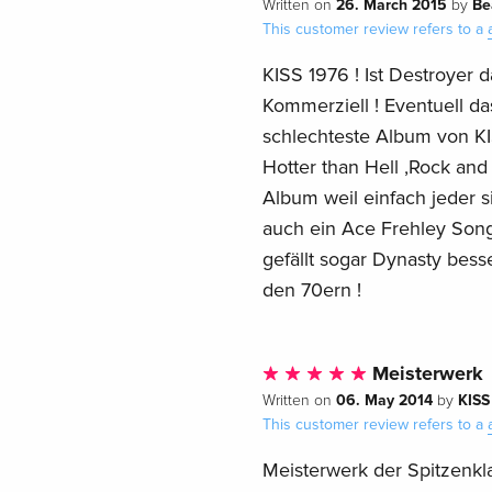
26. March 2015
Be
Written on
by
This customer review refers to a
KISS 1976 ! Ist Destroyer 
Kommerziell ! Eventuell da
schlechteste Album von KI
Hotter than Hell ,Rock and
Album weil einfach jeder s
auch ein Ace Frehley Song
gefällt sogar Dynasty besse
den 70ern !
Meisterwerk
06. May 2014
KISS
Written on
by
This customer review refers to a
Meisterwerk der Spitzenk