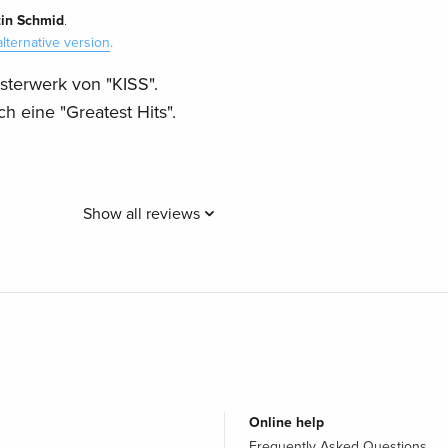
in Schmid
.
alternative version
.
terwerk von "KISS".
h eine "Greatest Hits".
Show all reviews
Online help
Frequently Asked Questions