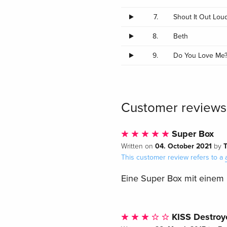
7.
Shout It Out Lou
8.
Beth
9.
Do You Love Me
Customer reviews
Super Box
04. October 2021
Written on
by
This customer review refers to a
Eine Super Box mit einem h
KISS Destroy