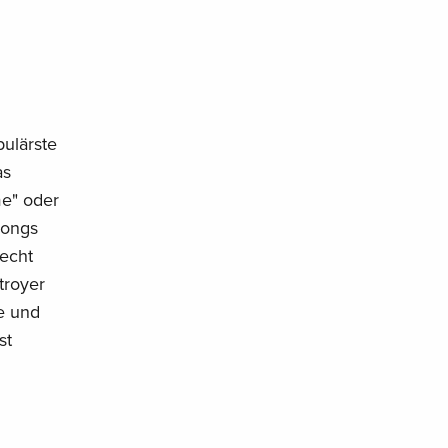
pulärste
as
me" oder
Songs
recht
troyer
e und
st