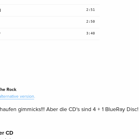
2:51
d
2:50
3:40
?
The Rock
.
alternative version
.
aufen gimmicks!!! Aber die CD's sind 4 + 1 BlueRay Disc!
er CD