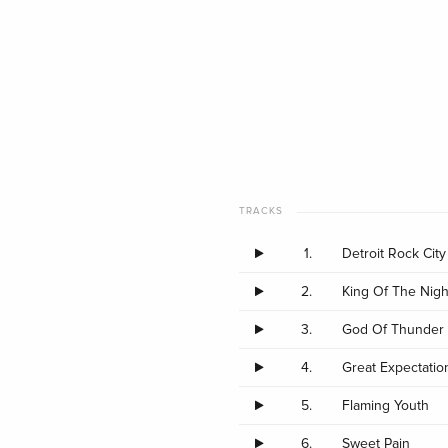
TRACKS
1.
Detroit Rock City
2.
King Of The Nigh
3.
God Of Thunder
4.
Great Expectatio
5.
Flaming Youth
6.
Sweet Pain