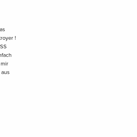
as
royer !
ISS
nfach
 mir
S aus