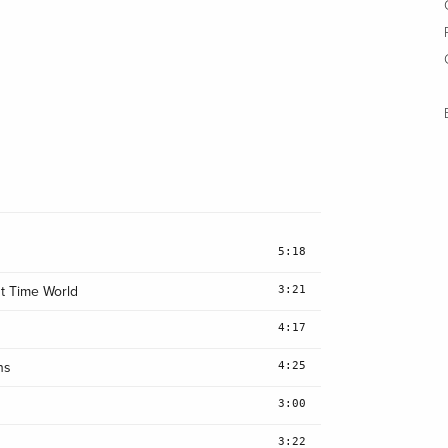
5:18
3:21
t Time World
4:17
4:25
ns
3:00
3:22