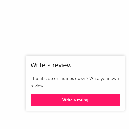
Japan Edition
Sold out
· Japan Edition
Write a review
Thumbs up or thumbs down? Write your own
review.
Write a rating