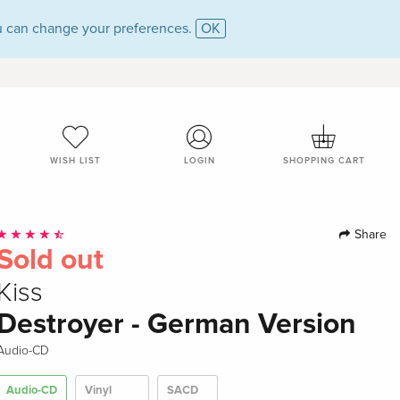
 can change your preferences.
OK
WISH LIST
LOGIN
SHOPPING CART
Share
Sold out
Kiss
Destroyer - German Version
Audio-CD
Audio-CD
Vinyl
SACD