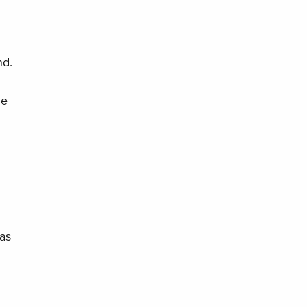
nd.
ie
as