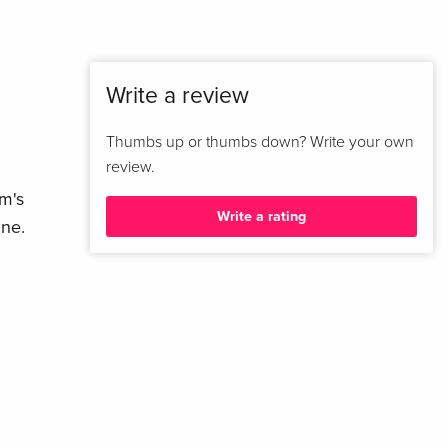
Write a review
Thumbs up or thumbs down? Write your own
review.
m's
Write a rating
ine.