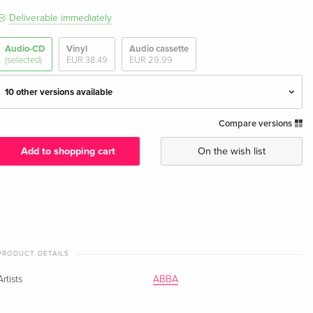
Deliverable immediately
Audio-CD
Vinyl
Audio cassette
(selected)
EUR 38.49
EUR 29.99
10 other versions available
Compare versions
CD sized Box, Artcards, Stickers, Limited
EUR 18.99
Edition
Add to shopping cart
On the wish list
Jewelcase
EUR 17.99
EUR 24.49
Softpack — (selected)
EUR 17.99
EUR 28.49
PRODUCT DETAILS
2022 Reissue, Benny Artwork
EUR 36.49
Artists
ABBA
2022 Reissue, Björn Artwork
EUR 36.49