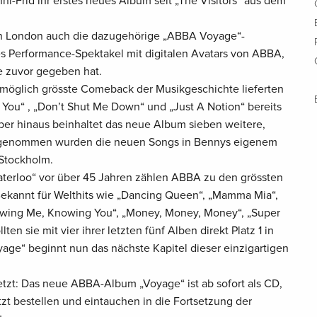
i-Frid ihr erstes neues Album seit „The Visitors“ aus dem
 in London auch die dazugehörige „ABBA Voyage“-
 Performance-Spektakel mit digitalen Avatars von ABBA,
e zuvor gegeben hat.
möglich grösste Comeback der Musikgeschichte lieferten
In You“ , „Don’t Shut Me Down“ und „Just A Notion“ bereits
über hinaus beinhaltet das neue Album sieben weitere,
genommen wurden die neuen Songs in Bennys eigenem
 Stockholm.
aterloo“ vor über 45 Jahren zählen ABBA zu den grössten
ekannt für Welthits wie „Dancing Queen“, „Mamma Mia“,
wing Me, Knowing You“, „Money, Money, Money“, „Super
lten sie mit vier ihrer letzten fünf Alben direkt Platz 1 in
age“ beginnt nun das nächste Kapitel dieser einzigartigen
etzt: Das neue ABBA-Album „Voyage“ ist ab sofort als CD,
etzt bestellen und eintauchen in die Fortsetzung der