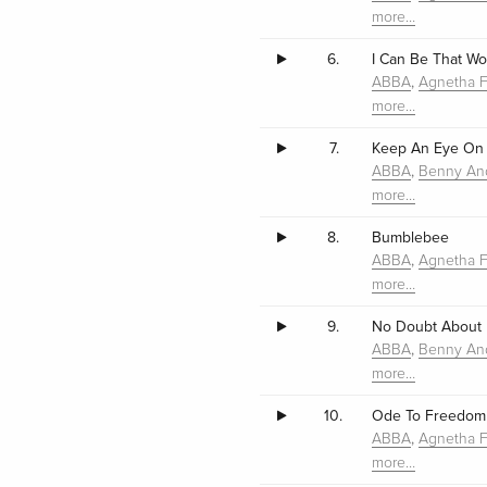
more…
6.
I Can Be That W
,
ABBA
Agnetha F
more…
7.
Keep An Eye On
,
ABBA
Benny An
more…
8.
Bumblebee
,
ABBA
Agnetha F
more…
9.
No Doubt About I
,
ABBA
Benny An
more…
10.
Ode To Freedom
,
ABBA
Agnetha F
more…