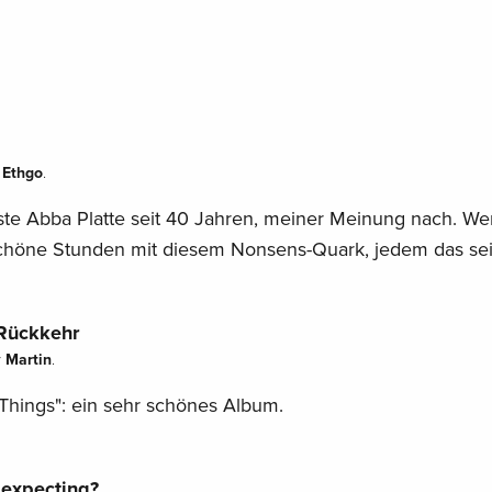
Ethgo
y
.
ste Abba Platte seit 40 Jahren, meiner Meinung nach. We
schöne Stunden mit diesem Nonsens-Quark, jedem das se
 Rückkehr
Martin
y
.
 Things": ein sehr schönes Album.
 expecting?