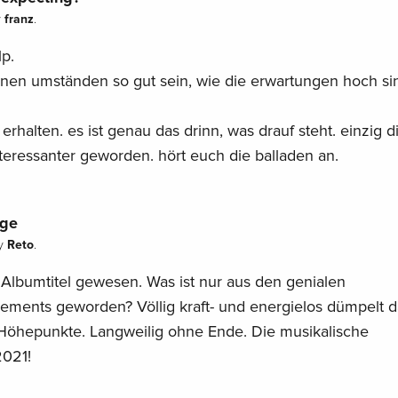
franz
y
.
p.
einen umständen so gut sein, wie die erwartungen hoch si
erhalten. es ist genau das drinn, was drauf steht. einzig d
teressanter geworden. hört euch die balladen an.
age
Reto
y
.
Albumtitel gewesen. Was ist nur aus den genialen
ments geworden? Völlig kraft- und energielos dümpelt d
Höhepunkte. Langweilig ohne Ende. Die musikalische
2021!