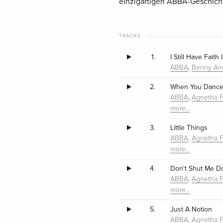
einzigartigen ABBA-Geschich
TRACKS
1.
I Still Have Faith
,
ABBA
Benny An
2.
When You Dance
,
ABBA
Agnetha F
more…
3.
Little Things
,
ABBA
Agnetha F
more…
4.
Don't Shut Me 
,
ABBA
Agnetha F
more…
5.
Just A Notion
,
ABBA
Agnetha F