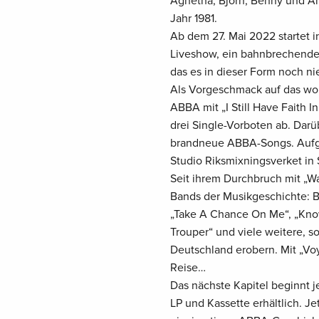
Agnetha, Björn, Benny und Ann
Jahr 1981.
Ab dem 27. Mai 2022 startet
Liveshow, ein bahnbrechendes
das es in dieser Form noch ni
Als Vorgeschmack auf das wo
ABBA mit „I Still Have Faith 
drei Single-Vorboten ab. Dar
brandneue ABBA-Songs. Auf
Studio Riksmixningsverket in
Seit ihrem Durchbruch mit „W
Bands der Musikgeschichte: B
„Take A Chance On Me“, „Kno
Trouper“ und viele weitere, sol
Deutschland erobern. Mit „Voy
Reise…
Das nächste Kapitel beginnt j
LP und Kassette erhältlich. J