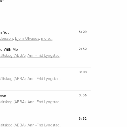
te.
5:09
 In You
,
,
dersson
Björn Ulvaeus
more…
2:50
d With Me
,
,
ältskog (ABBA)
Anni-Frid Lyngstad
3:08
,
,
ältskog (ABBA)
Anni-Frid Lyngstad
3:56
Down
,
,
ältskog (ABBA)
Anni-Frid Lyngstad
3:32
,
,
ältskog (ABBA)
Anni-Frid Lyngstad