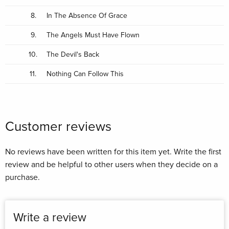
2
8.
In The Absence Of Grace
The Cult Of Ignorance
3
9.
The Angels Must Have Flown
Come This Madness
10.
The Devil's Back
4
This Time Of Year
11.
Nothing Can Follow This
5
In A Different World
6
Scandinavian Eyes
Customer reviews
7
Takin’ It Back
No reviews have been written for this item yet. Write the first
8
review and be helpful to other users when they decide on a
In The Absence Of Grace
purchase.
9
The Angels Must Have Flown
10
Write a review
The Devil’s Back