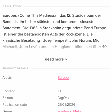
DESCRIPTION
Europes »Come This Madness« - das 12. Studioalbum der
Band - ist ihr bisher stärkstes und kompromisslosestes
Statement. Die 1983 in Stockholm gegründete Band Europe
ist einer der beständigsten Acts der Rockszene. Die
klassische Besetzung - Joey Tempest, John Norum, Mic
Michaeli, John Levén und Ian Haugland - bildet seit über 40
Jahren den Kern der Bandidentität. Mit dem Multi-Platin-
Album »The Final Countdown« erlangten sie weltweite
Read more
Bekanntheit und haben weltweit über 15 Millionen Alben
PRODUCT DETAILS
verkauft.
Artists
Europe
Europe hat alles gesehen. Vorwärts getrieben. Sie sind nie
stehen geblieben, und doch stehen sie wieder auf. Mit ihrem
Content
CD
neuen Album »Come This Madness« trotzen sie weiterhin
Edition
DigiPak
den Erwartungen, entwickeln sich weiter, passen sich an und
Publication date
25.09.2026
drängen kompromisslos nach vorne. In Songs wie »One On
Genre
Hardrock, Metal