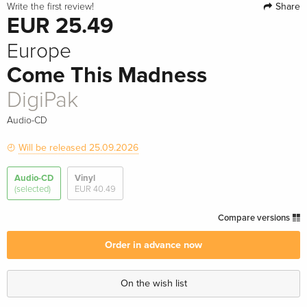
Share
Write the first review!
EUR 25.49
Europe
Come This Madness
DigiPak
Audio-CD
Will be released 25.09.2026
Audio-CD
Vinyl
(selected)
EUR 40.49
Compare versions
Order in advance now
On the wish list