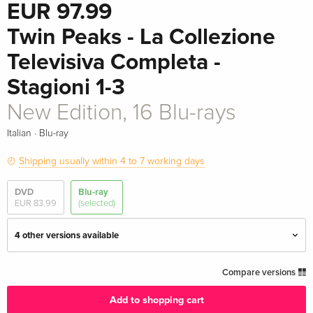
EUR 97.99
Twin Peaks - La Collezione
Televisiva Completa -
Stagioni 1-3
New Edition, 16 Blu-rays
·
Italian
Blu-ray
Shipping usually within 4 to 7 working days
DVD
Blu-ray
EUR 83.99
(selected)
4 other versions available
16 Blu-rays
EUR 97.99
Compare versions
English · UK Version
Add to shopping cart