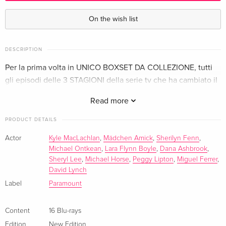
16 Blu-rays
EUR 99.99
German
On the wish list
15 Blu-rays
Sold out
French
DESCRIPTION
Per la prima volta in UNICO BOXSET DA COLLEZIONE, tutti
New Edition, 16 Blu-rays — (selected)
EUR 97.99
gli episodi delle 3 STAGIONI della serie tv che ha cambiato il
Italian
concetto di intrattenimento per il piccolo schermo.
Read more
16 Blu-rays
Sold out
Italian
PRODUCT DETAILS
Actor
Kyle MacLachlan
,
Mädchen Amick
,
Sherilyn Fenn
,
Michael Ontkean
,
Lara Flynn Boyle
,
Dana Ashbrook
,
Sheryl Lee
,
Michael Horse
,
Peggy Lipton
,
Miguel Ferrer
,
David Lynch
Label
Paramount
Content
16 Blu-rays
Edition
New Edition