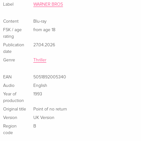
Label
WARNER BROS
Content
Blu-ray
FSK / age
from age 18
rating
Publication
27.04.2026
date
Genre
Thriller
EAN
5051892005340
Audio
English
Year of
1993
production
Original title
Point of no return
Version
UK Version
Region
B
code