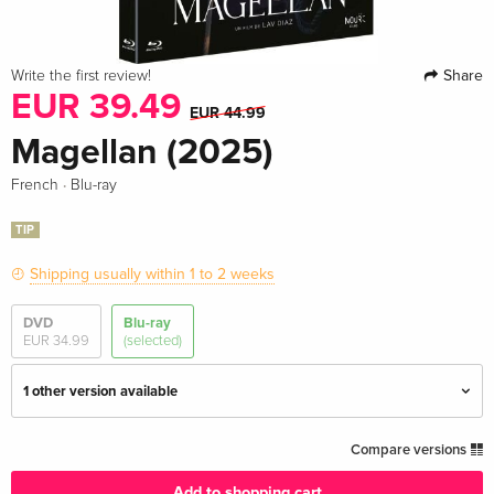
Share
Write the first review!
EUR 39.49
EUR 44.99
Magellan (2025)
·
French
Blu-ray
TIP
Shipping usually within 1 to 2 weeks
DVD
Blu-ray
EUR 34.99
(selected)
1 other version available
Criterion Premieres
EUR 40.49
Compare versions
English · US Version
Add to shopping cart