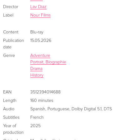
Magellan, mais la vérité de son voyage.
Director
Lav Diaz
Boîtier avec fourreau
Label
Nour Films
Bonus vidéo
Content
Blu-ray
Entretien exclusif avec le réalisateur Lav Diaz
Publication
15.05.2026
Making of
date
Notes de production
Genre
Adventure
Portrait, Biographie
Drama
History
EAN
3512394014688
Length
160 minutes
Audio
Spanish
,
Portuguese
,
Dolby Digital 5.1
,
DTS
Subtitles
French
Year of
2025
production