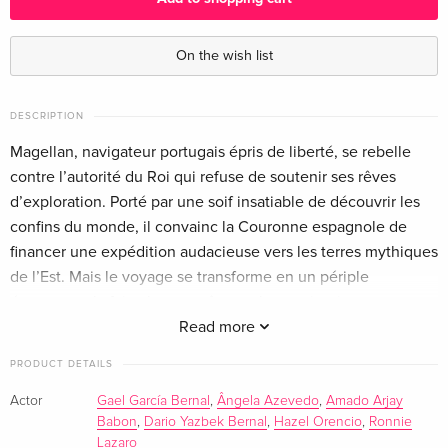
Standard edition — (selected)
EUR 39.49
French
EUR 44.99
On the wish list
DESCRIPTION
Magellan, navigateur portugais épris de liberté, se rebelle
contre l’autorité du Roi qui refuse de soutenir ses rêves
d’exploration. Porté par une soif insatiable de découvrir les
confins du monde, il convainc la Couronne espagnole de
financer une expédition audacieuse vers les terres mythiques
de l’Est. Mais le voyage se transforme en un périple
éprouvant : la faim, les tempêtes et les mutineries mettent
l’équipage à genoux. Lorsque Magellan atteint enfin les îles
Read more
de l’archipel malais, l’explorateur idéaliste s’efface pour
PRODUCT DETAILS
laisser place à un conquérant obsédé par la domination et la
conversion, provoquant des soulèvements violents qui
Actor
Gael García Bernal
,
Ângela Azevedo
,
Amado Arjay
Babon
,
Dario Yazbek Bernal
,
Hazel Orencio
,
Ronnie
commencent à lui échapper… Ce n’est pas le mythe de
Lazaro