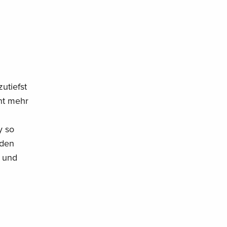
utiefst
ht mehr
y so
rden
 und