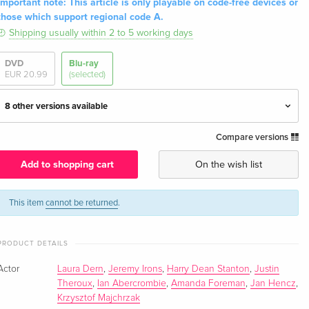
Important note: This article is only playable on code-free devices or
those which support regional code A.
Shipping usually within 2 to 5 working days
DVD
Blu-ray
EUR 20.99
(selected)
8 other versions available
Compare versions
Restored
EUR 29.99
English · UK Version
Add to shopping cart
On the wish list
Criterion Collection — (selected)
EUR 51.49
English · US Version
This item
cannot be returned
.
Standard edition
Sold out
PRODUCT DETAILS
English · UK Version
Actor
Laura Dern
,
Jeremy Irons
,
Harry Dean Stanton
,
Justin
Collector's Edition, 2 Blu-rays
EUR 22.49
Theroux
,
Ian Abercrombie
,
Amanda Foreman
,
Jan Hencz
,
German
Krzysztof Majchrzak