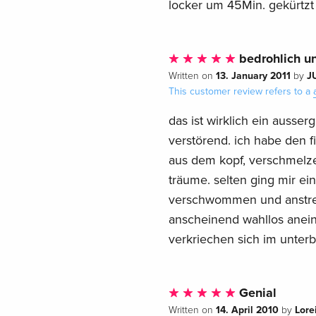
locker um 45Min. gekürtz
bedrohlich u
13. January 2011
J
Written on
by
This customer review refers to a
das ist wirklich ein ausse
verstörend. ich habe den f
aus dem kopf, verschmelze
träume. selten ging mir ein
verschwommen und anstreng
anscheinend wahllos anei
verkriechen sich im unter
Genial
14. April 2010
Lorei
Written on
by