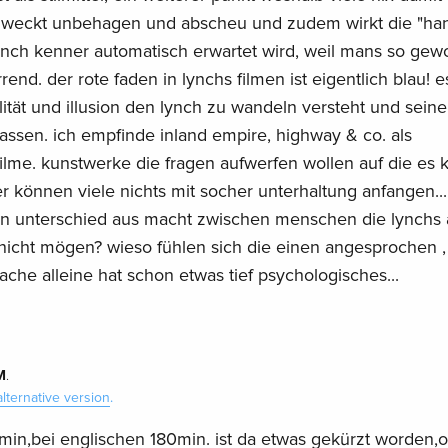
m weckt unbehagen und abscheu und zudem wirkt die "ha
nch kenner automatisch erwartet wird, weil mans so gewoh
end. der rote faden in lynchs filmen ist eigentlich blau! es
ität und illusion den lynch zu wandeln versteht und sein
rpassen. ich empfinde inland empire, highway & co. als
ilme. kunstwerke die fragen aufwerfen wollen auf die es 
r können viele nichts mit socher unterhaltung anfangen...
en unterschied aus macht zwischen menschen die lynchs 
icht mögen? wieso fühlen sich die einen angesprochen ,
ache alleine hat schon etwas tief psychologisches...
M
.
alternative version
.
min,bei englischen 180min. ist da etwas gekürzt worden,