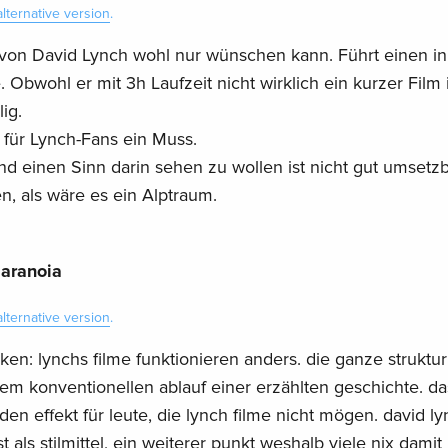
alternative version
.
h von David Lynch wohl nur wünschen kann. Führt einen in
Obwohl er mit 3h Laufzeit nicht wirklich ein kurzer Film i
ig.
für Lynch-Fans ein Muss.
nd einen Sinn darin sehen zu wollen ist nicht gut umsetz
en, als wäre es ein Alptraum.
aranoia
alternative version
.
ken: lynchs filme funktionieren anders. die ganze struktur
dem konventionellen ablauf einer erzählten geschichte. da
en effekt für leute, die lynch filme nicht mögen. david l
 als stilmittel, ein weiterer punkt weshalb viele nix damit