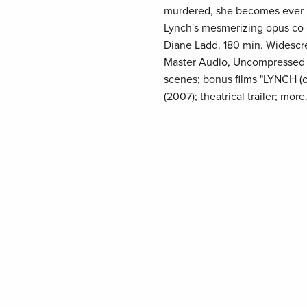
murdered, she becomes ever mo
Lynch's mesmerizing opus co-
Diane Ladd. 180 min. Widescr
Master Audio, Uncompressed PC
scenes; bonus films "LYNCH (o
(2007); theatrical trailer; mor