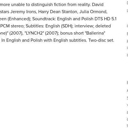
re unable to distinguish fiction from reality. David
stars Jeremy Irons, Harry Dean Stanton, Julia Ormond,
een (Enhanced); Soundtrack: English and Polish DTS HD 5.1
M stereo; Subtitles: English (SDH); interview; deleted
ne)" (2007), "LYNCH2" (2007); bonus short "Ballerina"
e. In English and Polish with English subtitles. Two-disc set.