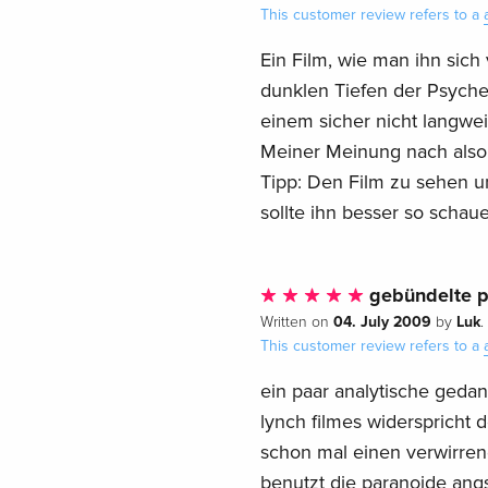
This customer review refers to a
Ein Film, wie man ihn sic
dunklen Tiefen der Psyche. 
einem sicher nicht langweil
Meiner Meinung nach also 
Tipp: Den Film zu sehen u
sollte ihn besser so schau
gebündelte p
04. July 2009
Luk
Written on
by
.
This customer review refers to a
ein paar analytische gedan
lynch filmes widerspricht 
schon mal einen verwirrend
benutzt die paranoide angst