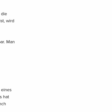
 die
st, wird
bar. Man
 eines
s hat
ynch