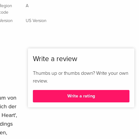
Region
A
code
Version
US Version
Write a review
Thumbs up or thumbs down? Write your own
review.
Write a rating
aum von
ich der
 Heart',
rdings
en,