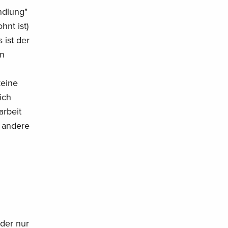
ndlung"
nt ist)
 ist der
en
keine
ich
arbeit
 andere
oder nur