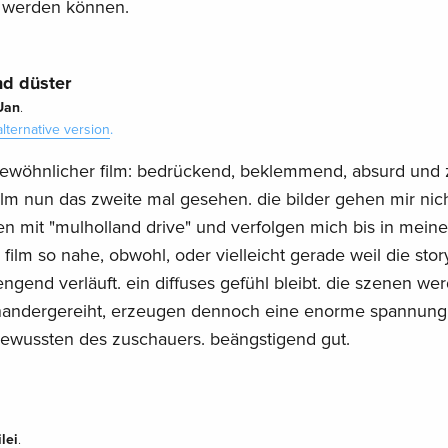
t werden können.
nd düster
Uan
.
alternative version
.
rgewöhnlicher film: bedrückend, beklemmend, absurd und z
ilm nun das zweite mal gesehen. die bilder gehen mir nic
n mit "mulholland drive" und verfolgen mich bis in meine
 film so nahe, obwohl, oder vielleicht gerade weil die stor
end verläuft. ein diffuses gefühl bleibt. die szenen we
nandergereiht, erzeugen dennoch eine enorme spannung
bewussten des zuschauers. beängstigend gut.
lei
.