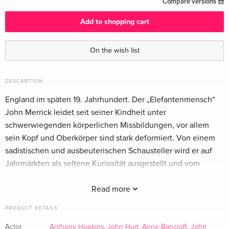
Compare versions
Edition
English · US Version
Add to shopping cart
b/w, Criterion Collection, Restored, Special
EUR 61.99
On the wish list
Edition, 4K Ultra HD + Blu-ray
English · US Version
DESCRIPTION
Criterion Collection
Sold out
England im späten 19. Jahrhundert. Der „Elefantenmensch“
English · US Version
John Merrick leidet seit seiner Kindheit unter
schwerwiegenden körperlichen Missbildungen, vor allem
4K-restauriert, Collector's Edition, 2 Blu-rays
EUR 22.49
German
sein Kopf und Oberkörper sind stark deformiert. Von einem
sadistischen und ausbeuterischen Schausteller wird er auf
Standard edition — (selected)
EUR 22.49
Jahrmärkten als seltene Kuriosität ausgestellt und vom
German
sensationslüsternen Publikum begafft. Doch dann wird der
Chirurg Frederick Treves auf seinen Fall aufmerksam und
Read more
4K Ultra HD + Blu-ray
EUR 41.49
nimmt ihn mit sich nach London, um ihn dort zu untersuchen
German
PRODUCT DETAILS
und ihm ein menschenwürdiges Zuhause im Hospital zu
geben. Nach anfänglicher Skepsis ist schliesslich auch das
Actor
Anthony Hopkins
,
John Hurt
,
Anne Bancroft
,
John