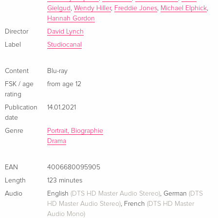
Arthaus
Sold out
Gielgud
,
Wendy Hiller
,
Freddie Jones
,
Michael Elphick
,
dortige Personal einverstanden, als sich zeigt, dass in dem
German
Hannah Gordon
„Elefantenmenschen“ ein sensibler und intelligenter
Director
David Lynch
Charakter schlummert. Doch trotz der fruchtbaren
Standard edition
Sold out
German
Label
Studiocanal
Bemühungen des Arztes, John Merrick in die Gesellschaft
einzuführen, ist dieser auch hier nicht sicher vor der
Arthaus, Limited Edition, Restored, Steelbook,
Sold out
menschlichen Grausamkeit.
Content
Blu-ray
4K Ultra HD + 2 Blu-rays
FSK / age
from age 12
German
Interview mit Standfotograf Frank Connor;
rating
British Film Institute Q&A mit Produzent Jonathan Sanger;
Publication
14.01.2021
Version inédite, b/w, Restored
EUR 25.49
date
French
Genre
Portrait, Biographie
Drama
40th Anniversary Edition, b/w, Limited
Sold out
Edition, Restored, Steelbook, 4K Ultra HD + 2
Blu-rays
EAN
4006680095905
French
Length
123 minutes
Audio
English
(DTS HD Master Audio Stereo)
,
German
(DTS
Standard edition
Sold out
HD Master Audio Stereo)
,
French
(DTS HD Master
French
Audio Mono)