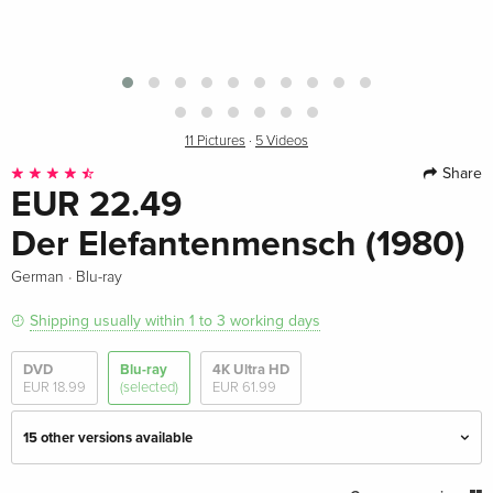
11 Pictures
·
5 Videos
Share
EUR 22.49
Der Elefantenmensch (1980)
·
German
Blu-ray
Shipping usually within 1 to 3 working days
DVD
Blu-ray
4K Ultra HD
EUR 18.99
(selected)
EUR 61.99
15 other versions available
b/w, Criterion Collection, Restored, Special
EUR 51.49