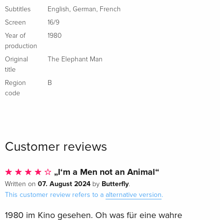
Subtitles
English
,
German
,
French
b/w, 4K Ultra HD + Blu-ray
EUR 29.99
Italian
Screen
16/9
Year of
1980
production
Indimenticabili, b/w
Sold out
Italian
Original
The Elephant Man
title
4Kult, 4K Ultra HD + Blu-ray
Sold out
Region
B
Italian
code
Standard edition
Sold out
Italian
Customer reviews
„I‘m a Men not an Animal“
07. August 2024
Butterfly
Written on
by
.
This customer review refers to a
alternative version
.
1980 im Kino gesehen. Oh was für eine wahre