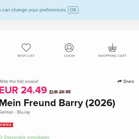
 can change your preferences.
OK
WISH LIST
LOGIN
SHOPPING CART
Share
Write the first review!
EUR 24.49
EUR 26.49
Mein Freund Barry (2026)
·
German
Blu-ray
SWISS
Deliverable immediately