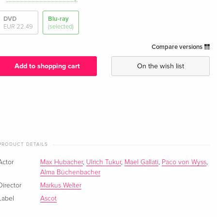
DVD
Blu-ray
EUR 22.49
(selected)
Compare versions
Add to shopping cart
On the wish list
PRODUCT DETAILS
Actor
Max Hubacher
,
Ulrich Tukur
,
Mael Gallati
,
Paco von Wyss
,
Alma Büchenbacher
Director
Markus Welter
Label
Ascot