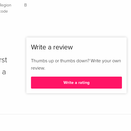
Region
B
code
Write a review
rst
Thumbs up or thumbs down? Write your own
review.
 a
Write a rating