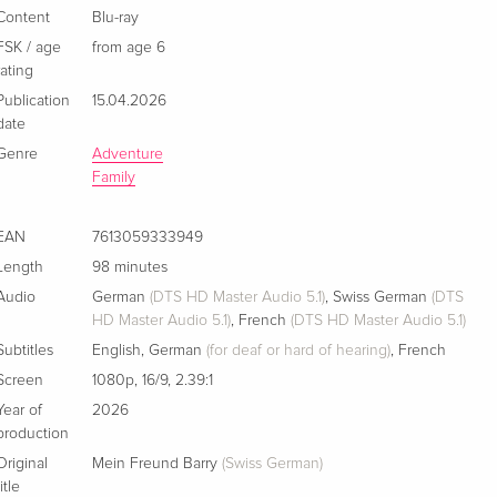
Content
Blu-ray
FSK / age
from age 6
rating
Publication
15.04.2026
date
Genre
Adventure
Family
EAN
7613059333949
Length
98 minutes
Audio
German
(DTS HD Master Audio 5.1)
,
Swiss German
(DTS
HD Master Audio 5.1)
,
French
(DTS HD Master Audio 5.1)
Subtitles
English
,
German
(for deaf or hard of hearing)
,
French
Screen
1080p
,
16/9
,
2.39:1
Year of
2026
production
Original
Mein Freund Barry
(Swiss German)
title