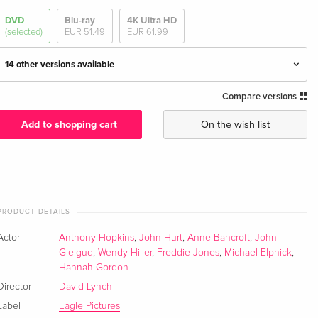
DVD
Blu-ray
4K Ultra HD
(selected)
EUR 51.49
EUR 61.99
14 other versions available
Compare versions
Special Edition
Sold out
English · UK Version
Add to shopping cart
On the wish list
Standard edition
Sold out
English · US Version
Standard edition
Sold out
English · US Version
PRODUCT DETAILS
Actor
Anthony Hopkins
,
John Hurt
,
Anne Bancroft
,
John
Criterion Collection, 2 DVDs
Sold out
Gielgud
,
Wendy Hiller
,
Freddie Jones
,
Michael Elphick
,
English · US Version
Hannah Gordon
Director
David Lynch
4K-restauriert
EUR 18.99
Label
Eagle Pictures
German