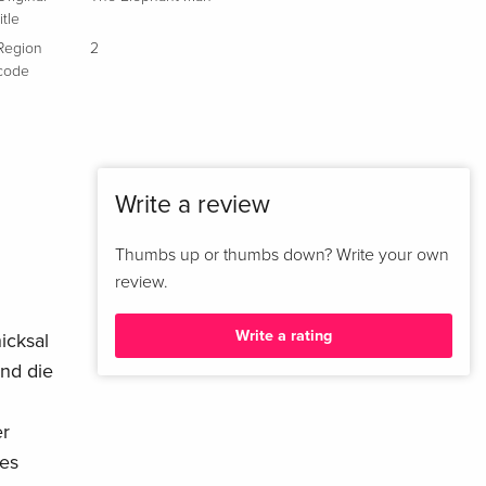
Indimenticabili, b/w — (selected)
EUR 22.49
title
Italian
Region
2
code
b/w
EUR 22.49
Italian
b/w
EUR 22.49
Italian
Write a review
Standard edition
Sold out
Italian
Thumbs up or thumbs down? Write your own
review.
Write a rating
icksal
nd die
er
tes