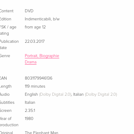
25th Anniversary Edition
Sold out
Content
DVD
German
Edition
Indimenticabili
,
b/w
FSK / age
from age 12
Arthaus
Sold out
rating
German
Publication
22.03.2017
date
Version inédite, b/w, Restored
EUR 19.99
Genre
Portrait, Biographie
French
Drama
Standard edition
Sold out
EAN
French
8031179946136
Length
119 minutes
Studio Canal Classics
Sold out
Audio
English
(Dolby Digital 2.0)
,
Italian
(Dolby Digital 2.0)
French
Subtitles
Italian
Screen
2.35:1
b/w
Sold out
Year of
1980
French
production
Original
The Elephant Man