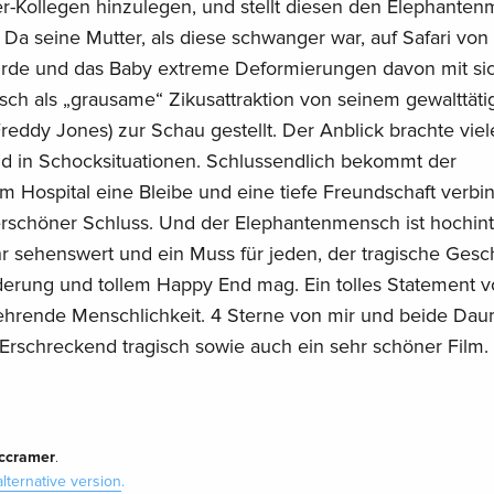
r-Kollegen hinzulegen, und stellt diesen den Elephante
Da seine Mutter, als diese schwanger war, auf Safari von
urde und das Baby extreme Deformierungen davon mit sic
h als „grausame“ Zikusattraktion von seinem gewalttäti
 Freddy Jones) zur Schau gestellt. Der Anblick brachte viel
in Schocksituationen. Schlussendlich bekommt der
 Hospital eine Bleibe und eine tiefe Freundschaft verbin
schöner Schluss. Und der Elephantenmensch ist hochinte
hr sehenswert und ein Muss für jeden, der tragische Gesc
erung und tollem Happy End mag. Ein tolles Statement 
rehrende Menschlichkeit. 4 Sterne von mir und beide Da
Erschreckend tragisch sowie auch ein sehr schöner Film.
ccramer
.
alternative version
.