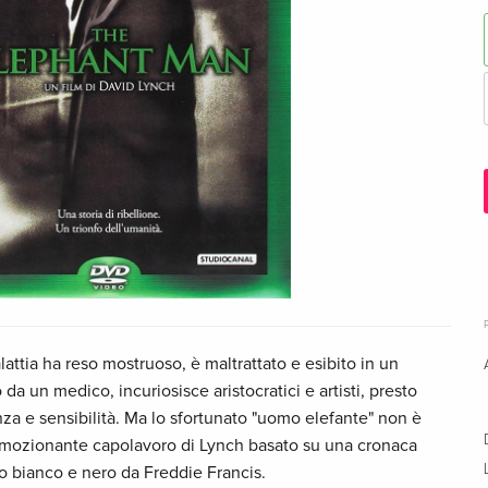
attia ha reso mostruoso, è maltrattato e esibito in un
a un medico, incuriosisce aristocratici e artisti, presto
enza e sensibilità. Ma lo sfortunato "uomo elefante" non è
 Emozionante capolavoro di Lynch basato su una cronaca
do bianco e nero da Freddie Francis.