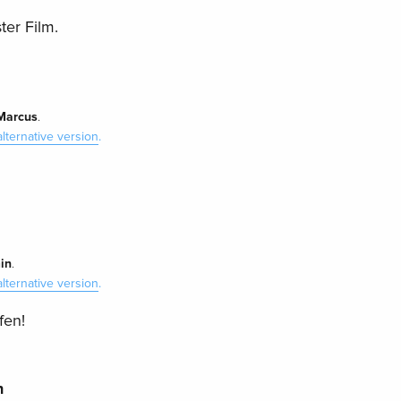
ter Film.
Marcus
.
alternative version
.
in
.
alternative version
.
fen!
n