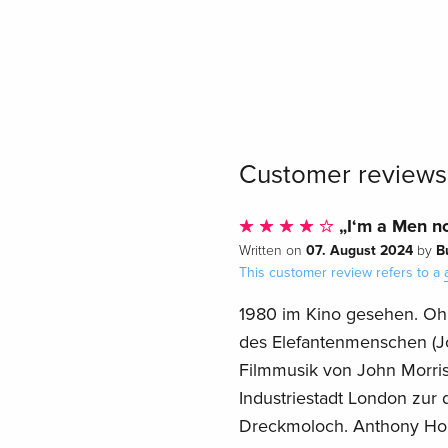
Customer reviews
„I‘m a Men no
07. August 2024
B
Written on
by
This customer review refers to a
1980 im Kino gesehen. Oh 
des Elefantenmenschen (J
Filmmusik von John Morris
Industriestadt London zur 
Dreckmoloch. Anthony Hopk