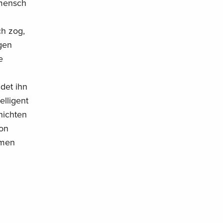
nmensch
h zog,
gen
e
det ihn
lligent
hichten
von
umen