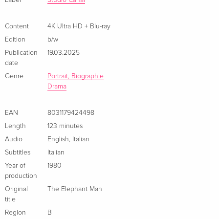
Label
Studio Canal
Content
4K Ultra HD + Blu-ray
Edition
b/w
Publication
19.03.2025
date
Genre
Portrait, Biographie
Drama
EAN
8031179424498
Length
123 minutes
Audio
English
,
Italian
Subtitles
Italian
Year of
1980
production
Original
The Elephant Man
title
Region
B