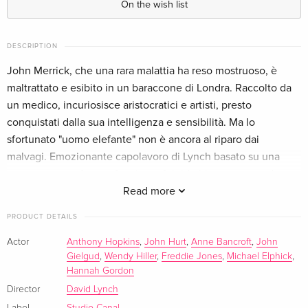
On the wish list
German
Arthaus, Limited Edition, Restored, Steelbook,
Sold out
DESCRIPTION
4K Ultra HD + 2 Blu-rays
John Merrick, che una rara malattia ha reso mostruoso, è
German
maltrattato e esibito in un baraccone di Londra. Raccolto da
un medico, incuriosisce aristocratici e artisti, presto
Standard edition
EUR 29.99
French
conquistati dalla sua intelligenza e sensibilità. Ma lo
sfortunato "uomo elefante" non è ancora al riparo dai
40th Anniversary Edition, b/w, Limited
Sold out
malvagi. Emozionante capolavoro di Lynch basato su una
Edition, Restored, Steelbook, 4K Ultra HD + 2
cronaca vera e fotografato in un fulgido bianco e nero da
Blu-rays
Freddie Francis.
Read more
French
PRODUCT DETAILS
b/w, 4K Ultra HD + Blu-ray — (selected)
EUR 29.99
Italian
Actor
Anthony Hopkins
,
John Hurt
,
Anne Bancroft
,
John
Gielgud
,
Wendy Hiller
,
Freddie Jones
,
Michael Elphick
,
Hannah Gordon
4Kult, 4K Ultra HD + Blu-ray
Sold out
Italian
Director
David Lynch