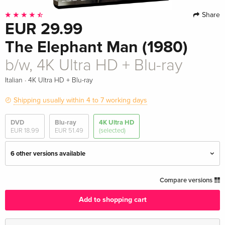
Share
EUR 29.99
The Elephant Man (1980)
b/w, 4K Ultra HD + Blu-ray
·
Italian
4K Ultra HD + Blu-ray
Shipping usually within 4 to 7 working days
DVD
Blu-ray
4K Ultra HD
EUR 18.99
EUR 51.49
(selected)
6 other versions available
b/w, Criterion Collection, Restored, Special
EUR 61.99
Compare versions
Edition, 4K Ultra HD + Blu-ray
English · US Version
Add to shopping cart
4K Ultra HD + Blu-ray
EUR 41.49