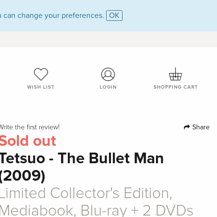
 can change your preferences.
OK
WISH LIST
LOGIN
SHOPPING CART
Share
Write the first review!
Sold out
Tetsuo - The Bullet Man
(2009)
Limited Collector's Edition,
Mediabook, Blu-ray + 2 DVDs