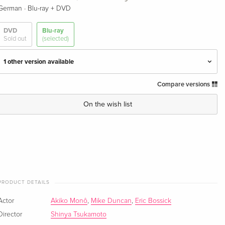
·
German
Blu-ray + DVD
DVD
Blu-ray
Sold out
(selected)
1 other version available
Compare versions
Unearthed Classics
EUR 46.99
English · US Version
On the wish list
Limited Collector's Edition, Mediabook, Blu-ray
Sold out
+ 2 DVDs — (selected)
German
PRODUCT DETAILS
Actor
Akiko Monô
,
Mike Duncan
,
Eric Bossick
Director
Shinya Tsukamoto