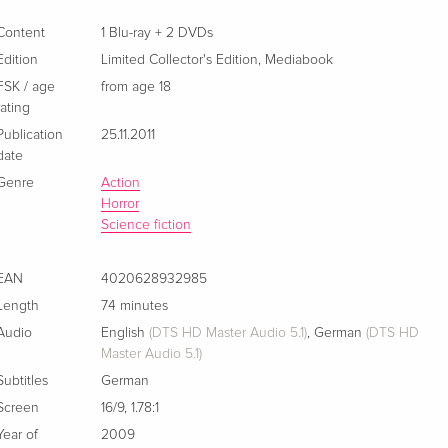
Content
1 Blu-ray + 2 DVDs
Edition
Limited Collector's Edition
,
Mediabook
FSK / age
from age 18
rating
Publication
25.11.2011
date
Genre
Action
Horror
Science fiction
EAN
4020628932985
Length
74 minutes
Audio
English
(DTS HD Master Audio 5.1)
,
German
(DTS HD
Master Audio 5.1)
Subtitles
German
Screen
16/9
,
1.78:1
Year of
2009