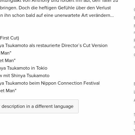
eltungsakt von Anthony und fordert ihn auf, den Täter zu
 bringen. Doch die heftigen Gefühle über den Verlust
 ihn schon bald auf eine unerwartete Art verändern...
First Cut)
ya Tsukamoto als restaurierte Director`s Cut Version
n Man"
let Man"
inya Tsukamoto in Tokio
iew mit Shinya Tsukamoto
nya Tsukamoto beim Nippon Connection Festival
let Man"
description in a different language