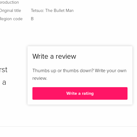
production
Original title
Tetsuo: The Bullet Man
Region code
B
Write a review
rst
Thumbs up or thumbs down? Write your own
review.
 a
Write a rating