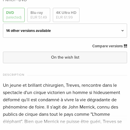
French
DVD
DVD
Blu-ray
4K Ultra HD
(selected)
EUR 51.49
EUR 61.99
14 other versions available
Special Edition
Sold out
Compare versions
English · UK Version
On the wish list
Standard edition
Sold out
English · US Version
DESCRIPTION
Un jeune et brillant chirurgien, Treves, rencontre dans le
Standard edition
Sold out
English · US Version
spectacle d'un cirque victorien un homme si hideusement
déformé qu'il est condamné à vivre la vie dégradante de
Criterion Collection, 2 DVDs
Sold out
phénomène de foire. Il s'agit de John Merrick, connu des
English · US Version
publics de cirque dans tout le pays comme "L'homme
éléphant". Bien que Merrick ne puisse être guéri, Treves se
4K-restauriert
EUR 18.99
bat pour le délivrer de la misère de son environnement, et