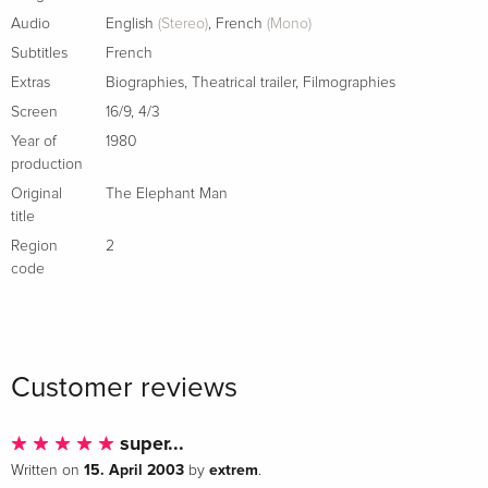
Indimenticabili, b/w
EUR 22.49
Audio
English
(Stereo)
,
French
(Mono)
Italian
Subtitles
French
Extras
Biographies
,
Theatrical trailer
,
Filmographies
b/w
EUR 22.49
Screen
16/9
,
4/3
Italian
Year of
1980
production
b/w
EUR 22.49
Italian
Original
The Elephant Man
title
Standard edition
Sold out
Region
2
Italian
code
Customer reviews
super...
15. April 2003
extrem
Written on
by
.