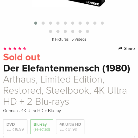
11 Pictures
·
5 Videos
Share
Sold out
Der Elefantenmensch (1980)
Arthaus, Limited Edition,
Restored, Steelbook, 4K Ultra
HD + 2 Blu-rays
·
German
4K Ultra HD + Blu-ray
DVD
Blu-ray
4K Ultra HD
EUR 18.99
(selected)
EUR 61.99