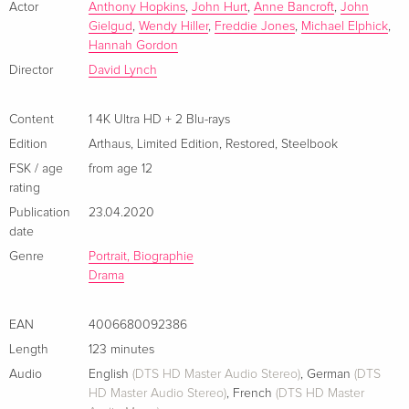
4K Ultra HD + Blu-ray
EUR 41.49
geben. Nach anfänglicher Skepsis ist schliesslich auch das
Actor
Anthony Hopkins
,
John Hurt
,
Anne Bancroft
,
John
German
Gielgud
,
Wendy Hiller
,
Freddie Jones
,
Michael Elphick
,
dortige Personal einverstanden, als sich zeigt, dass in dem
Hannah Gordon
„Elefantenmenschen“ ein sensibler und intelligenter
Arthaus
Sold out
Director
David Lynch
Charakter schlummert. Doch trotz der fruchtbaren
German
Bemühungen des Arztes, John Merrick in die Gesellschaft
einzuführen, ist dieser auch hier nicht sicher vor der
Content
1 4K Ultra HD + 2 Blu-rays
Standard edition
Sold out
menschlichen Grausamkeit.
Edition
Arthaus
,
Limited Edition
,
Restored
,
Steelbook
German
FSK / age
from age 12
rating
Arthaus, Limited Edition, Restored, Steelbook,
Sold out
4K Ultra HD + 2 Blu-rays — (selected)
Publication
23.04.2020
German
date
Genre
Portrait, Biographie
Version inédite, b/w, Restored
EUR 25.49
Drama
French
EAN
4006680092386
40th Anniversary Edition, b/w, Limited
Sold out
Length
123 minutes
Edition, Restored, Steelbook, 4K Ultra HD + 2
Blu-rays
Audio
English
(DTS HD Master Audio Stereo)
,
German
(DTS
French
HD Master Audio Stereo)
,
French
(DTS HD Master