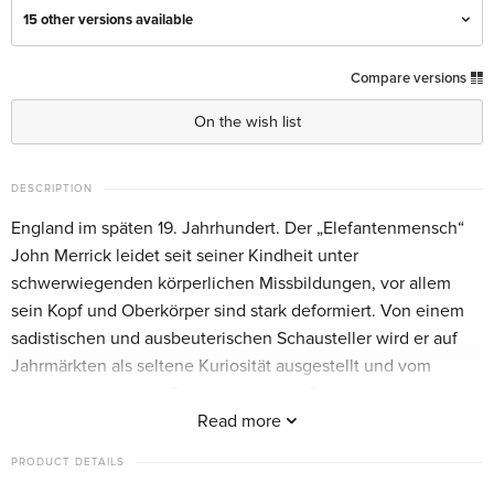
15 other versions available
b/w, Criterion Collection, Restored, Special
EUR 51.49
Compare versions
Edition
English · US Version
On the wish list
b/w, Criterion Collection, Restored, Special
EUR 61.99
DESCRIPTION
Edition, 4K Ultra HD + Blu-ray
English · US Version
England im späten 19. Jahrhundert. Der „Elefantenmensch“
John Merrick leidet seit seiner Kindheit unter
Criterion Collection
Sold out
schwerwiegenden körperlichen Missbildungen, vor allem
English · US Version
sein Kopf und Oberkörper sind stark deformiert. Von einem
sadistischen und ausbeuterischen Schausteller wird er auf
4K-restauriert, Collector's Edition, 2 Blu-rays
EUR 22.49
Jahrmärkten als seltene Kuriosität ausgestellt und vom
German
sensationslüsternen Publikum begafft. Doch dann wird der
Chirurg Frederick Treves auf seinen Fall aufmerksam und
Read more
Standard edition
EUR 22.49
German
nimmt ihn mit sich nach London, um ihn dort zu untersuchen
PRODUCT DETAILS
und ihm ein menschenwürdiges Zuhause im Hospital zu