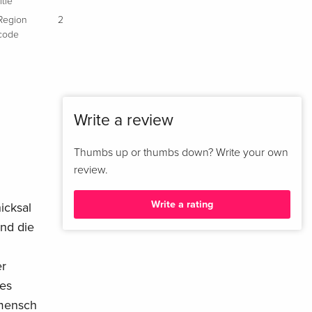
title
Indimenticabili, b/w
EUR 22.49
Italian
Region
2
code
b/w
EUR 22.49
Italian
b/w
EUR 22.49
Italian
Write a review
Standard edition
Sold out
Thumbs up or thumbs down? Write your own
Italian
review.
Write a rating
icksal
nd die
er
tes
nmensch