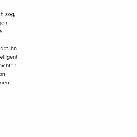
h zog,
gen
e
det ihn
lligent
hichten
von
umen