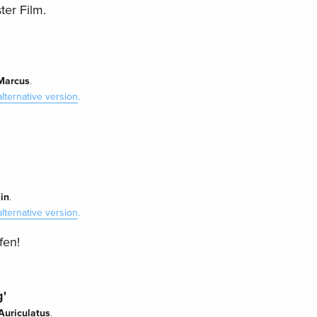
ter Film.
Marcus
.
alternative version
.
in
.
alternative version
.
fen!
g'
Auriculatus
.