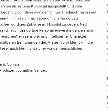
formiert. Von einem sadistischen und ausbeuterischen
ärkten als seltene Kuriosität ausgestellt und vom
begafft. Doch dann wird der Chirurg Frederick Treves auf
immt ihn mit sich nach London, um ihn dort zu
schenwürdiges Zuhause im Hospital zu geben. Nach
esslich auch das dortige Personal einverstanden, als sich
menschen“ ein sensibler und intelligenter Charakter
ruchtbaren Bemühungen des Arztes, John Merrick in die
dieser auch hier nicht sicher vor der menschlichen
rank Connor;
t Produzent Jonathan Sanger;