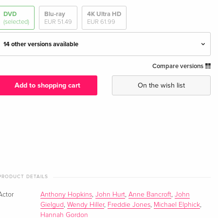
DVD
Blu-ray
4K Ultra HD
(selected)
EUR 51.49
EUR 61.99
14 other versions available
Compare versions
Special Edition
Sold out
English · UK Version
Add to shopping cart
On the wish list
Standard edition
Sold out
English · US Version
Standard edition
Sold out
English · US Version
Criterion Collection, 2 DVDs
Sold out
PRODUCT DETAILS
English · US Version
Actor
Anthony Hopkins
,
John Hurt
,
Anne Bancroft
,
John
4K-restauriert — (selected)
EUR 18.99
Gielgud
,
Wendy Hiller
,
Freddie Jones
,
Michael Elphick
,
German
Hannah Gordon