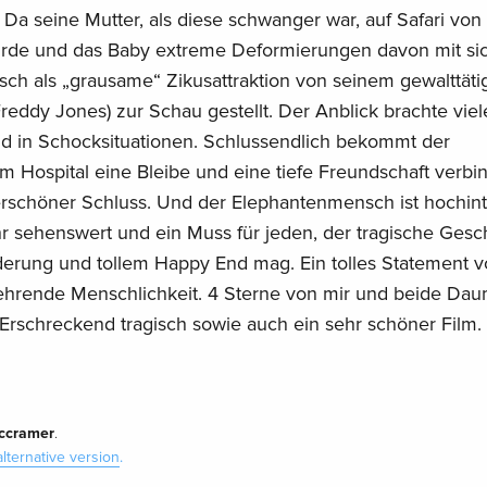
Da seine Mutter, als diese schwanger war, auf Safari von
urde und das Baby extreme Deformierungen davon mit sic
h als „grausame“ Zikusattraktion von seinem gewalttäti
 Freddy Jones) zur Schau gestellt. Der Anblick brachte viel
in Schocksituationen. Schlussendlich bekommt der
 Hospital eine Bleibe und eine tiefe Freundschaft verbin
schöner Schluss. Und der Elephantenmensch ist hochinte
hr sehenswert und ein Muss für jeden, der tragische Gesc
erung und tollem Happy End mag. Ein tolles Statement 
rehrende Menschlichkeit. 4 Sterne von mir und beide Da
Erschreckend tragisch sowie auch ein sehr schöner Film.
ccramer
.
alternative version
.