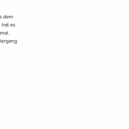
es dem
 hat es
mal.
ziergang