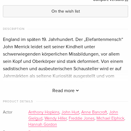
English · UK Version
On the wish list
Standard edition
Sold out
English · US Version
DESCRIPTION
England im späten 19. Jahrhundert. Der „Elefantenmensch“
Standard edition
Sold out
English · US Version
John Merrick leidet seit seiner Kindheit unter
schwerwiegenden körperlichen Missbildungen, vor allem
Criterion Collection, 2 DVDs
Sold out
sein Kopf und Oberkörper sind stark deformiert. Von einem
English · US Version
sadistischen und ausbeuterischen Schausteller wird er auf
Jahrmärkten als seltene Kuriosität ausgestellt und vom
4K-restauriert
EUR 18.99
sensationslüsternen Publikum begafft. Doch dann wird der
German
Chirurg Frederick Treves auf seinen Fall aufmerksam und
Read more
nimmt ihn mit sich nach London, um ihn dort zu untersuchen
25th Anniversary Edition — (selected)
Sold out
PRODUCT DETAILS
und ihm ein menschenwürdiges Zuhause im Hospital zu
German
geben. Nach anfänglicher Skepsis ist schliesslich auch das
Actor
Anthony Hopkins
,
John Hurt
,
Anne Bancroft
,
John
Gielgud
,
Wendy Hiller
,
Freddie Jones
,
Michael Elphick
,
dortige Personal einverstanden, als sich zeigt, dass in dem
Arthaus
Sold out
Hannah Gordon
German
„Elefantenmenschen“ ein sensibler und intelligenter