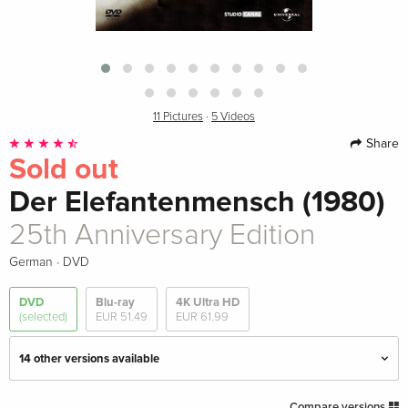
11 Pictures
·
5 Videos
Share
Sold out
Der Elefantenmensch (1980)
25th Anniversary Edition
·
German
DVD
DVD
Blu-ray
4K Ultra HD
(selected)
EUR 51.49
EUR 61.99
14 other versions available
Special Edition
Sold out
Compare versions