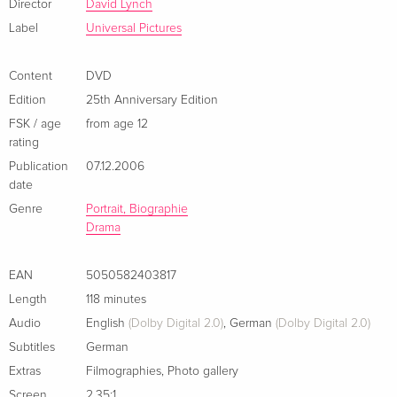
Director
David Lynch
Charakter schlummert. Doch trotz der fruchtbaren
Version inédite, b/w, Restored
EUR 19.99
Label
Universal Pictures
Bemühungen des Arztes, John Merrick in die Gesellschaft
French
einzuführen, ist dieser auch hier nicht sicher vor der
menschlichen Grausamkeit.
Content
DVD
Standard edition
Sold out
Edition
25th Anniversary Edition
French
FSK / age
from age 12
rating
Studio Canal Classics
Sold out
French
Publication
07.12.2006
date
Genre
Portrait, Biographie
b/w
Sold out
French
Drama
Indimenticabili, b/w
EUR 22.49
EAN
5050582403817
Italian
Length
118 minutes
Audio
English
(Dolby Digital 2.0)
,
German
(Dolby Digital 2.0)
b/w
EUR 22.49
Subtitles
German
Italian
Extras
Filmographies
,
Photo gallery
b/w
EUR 22.49
Screen
2.35:1