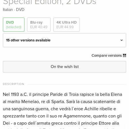
Special Edition, 2 DVDs
·
Italian
DVD
DVD
Blu-ray
4K Ultra HD
(selected)
EUR 40.49
EUR 44.99
15 other versions available
2 DVDs
Sold out
Compare versions
English · US Version
On the wish list
Standard edition
Sold out
English · US Version
DESCRIPTION
Nel 1193 a.C. il principe Paride di Troia rapisce la bella Elena
Special Edition, 2 DVDs
Sold out
English · US Version
al marito Menelao, re di Sparta. Sarà la causa scatenante di
una sanguinosa guerra, che vedrà l`eroe Achille ribelle e
Standard edition
Sold out
sprezzante tanto con il suo re Agamennone, quanto con gli
English · US Version
Dei - a capo dell`armata greca contro il principe Ettore alla