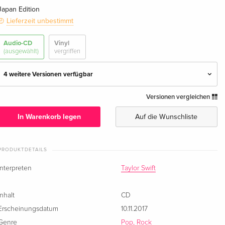
Japan Edition
Lieferzeit unbestimmt
Audio-CD
Vinyl
(ausgewählt)
vergriffen
4 weitere Versionen verfügbar
Versionen vergleichen
Japan Edition — (ausgewählt)
EUR 50,49
· Japan Edition
In Warenkorb legen
Auf die Wunschliste
Standard Edition
vergriffen
PRODUKTDETAILS
Standard Edition
vergriffen
Interpreten
Taylor Swift
Standard Edition
vergriffen
Inhalt
CD
Japan Edition, Limited Edition, CD + DVD
vergriffen
Erscheinungsdatum
10.11.2017
· Japan Edition
Genre
Pop, Rock