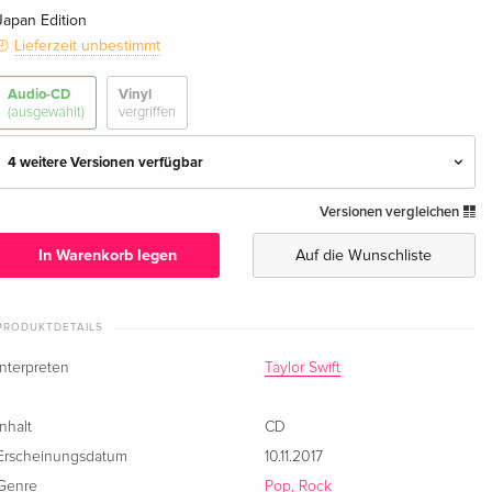
Japan Edition
Lieferzeit unbestimmt
Audio-CD
Vinyl
(ausgewählt)
vergriffen
4 weitere Versionen verfügbar
Versionen vergleichen
Japan Edition — (ausgewählt)
EUR 50,49
· Japan Edition
In Warenkorb legen
Auf die Wunschliste
Standard Edition
vergriffen
PRODUKTDETAILS
Standard Edition
vergriffen
Interpreten
Taylor Swift
Standard Edition
vergriffen
Inhalt
CD
Japan Edition, Limited Edition, CD + DVD
vergriffen
Erscheinungsdatum
10.11.2017
· Japan Edition
Genre
Pop, Rock