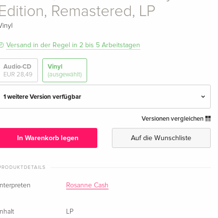
Edition, Remastered, LP
Vinyl
Versand in der Regel in 2 bis 5 Arbeitstagen
Audio-CD
Vinyl
EUR 28,49
(ausgewählt)
1 weitere Version verfügbar
Versionen vergleichen
2023 Reissue, Rumblestrip Records, 30th
EUR 36,49
Anniversary Edition, Remastered, LP —
In Warenkorb legen
Auf die Wunschliste
(ausgewählt)
2023 Reissue, Rumblestrip Records, 30th
EUR 59,99
PRODUKTDETAILS
Anniversary Edition, Deluxe Edition, 2 LPs
Interpreten
Rosanne Cash
Inhalt
LP