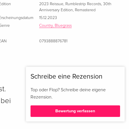
Edition
2023 Reissue
,
Rumblestrip Records
,
30th
Anniversary Edition
,
Remastered
Erscheinungsdatum
15.12.2023
Genre
Country, Bluegrass
EAN
0793888876781
Schreibe eine Rezension
t.
Top oder Flop? Schreibe deine eigene
Rezension.
 bei
Bewertung verfassen