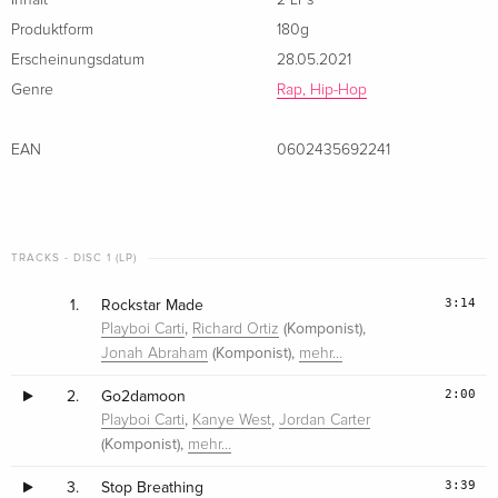
Inhalt
2 LPs
Produktform
180g
Erscheinungsdatum
28.05.2021
Genre
Rap, Hip-Hop
EAN
0602435692241
TRACKS - DISC 1 (LP)
3:14
1.
Rockstar Made
,
(Komponist),
Playboi Carti
Richard Ortiz
(Komponist),
Jonah Abraham
mehr…
2:00
2.
Go2damoon
,
,
Playboi Carti
Kanye West
Jordan Carter
(Komponist),
mehr…
3:39
3.
Stop Breathing