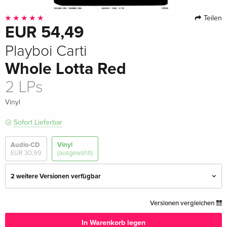
Teilen
EUR 54,49
Playboi Carti
Whole Lotta Red
2 LPs
Vinyl
Sofort Lieferbar
Audio-CD
Vinyl
EUR 30,99
(ausgewählt)
2 weitere Versionen verfügbar
2 LPs — (ausgewählt)
EUR 54,49
Versionen vergleichen
In Warenkorb legen
2025 Reissue, 5th Anniversary Edition,
EUR 65,49