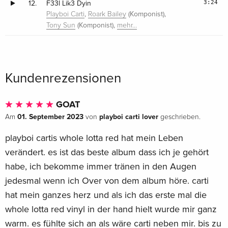
3:24
12.
F33l Lik3 Dyin
,
(Komponist),
Playboi Carti
Roark Bailey
(Komponist),
Tony Sun
mehr…
Kundenrezensionen
GOAT
01. September 2023
playboi carti lover
Am
von
geschrieben.
playboi cartis whole lotta red hat mein Leben
verändert. es ist das beste album dass ich je gehört
habe, ich bekomme immer tränen in den Augen
jedesmal wenn ich Over von dem album höre. carti
hat mein ganzes herz und als ich das erste mal die
whole lotta red vinyl in der hand hielt wurde mir ganz
warm. es fühlte sich an als wäre carti neben mir. bis zu