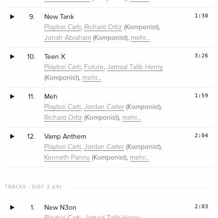
1:30
9.
New Tank
,
(Komponist),
Playboi Carti
Richard Ortiz
(Komponist),
Jonah Abraham
mehr…
3:26
10.
Teen X
,
,
Playboi Carti
Future
Jamaal Talib Henry
(Komponist),
mehr…
1:59
11.
Meh
,
(Komponist),
Playboi Carti
Jordan Carter
(Komponist),
Richard Ortiz
mehr…
2:04
12.
Vamp Anthem
,
(Komponist),
Playboi Carti
Jordan Carter
(Komponist),
Kenneth Pannu
mehr…
TRACKS - DISC 2 (LP)
2:03
1.
New N3on
,