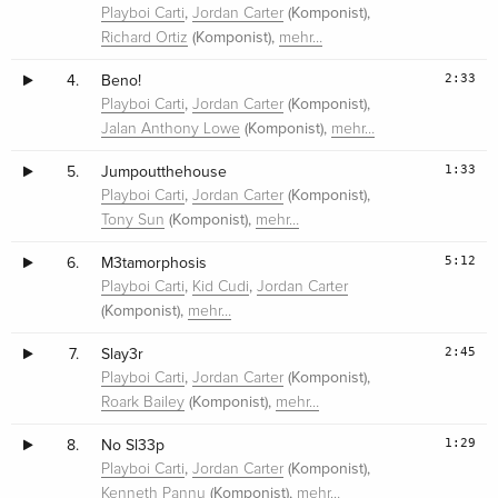
,
(Komponist),
Playboi Carti
Jordan Carter
(Komponist),
Richard Ortiz
mehr…
2:33
4.
Beno!
,
(Komponist),
Playboi Carti
Jordan Carter
(Komponist),
Jalan Anthony Lowe
mehr…
1:33
5.
Jumpoutthehouse
,
(Komponist),
Playboi Carti
Jordan Carter
(Komponist),
Tony Sun
mehr…
5:12
6.
M3tamorphosis
,
,
Playboi Carti
Kid Cudi
Jordan Carter
(Komponist),
mehr…
2:45
7.
Slay3r
,
(Komponist),
Playboi Carti
Jordan Carter
(Komponist),
Roark Bailey
mehr…
1:29
8.
No Sl33p
,
(Komponist),
Playboi Carti
Jordan Carter
(Komponist),
Kenneth Pannu
mehr…