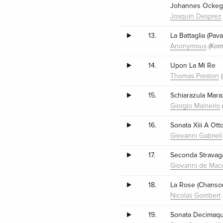
Johannes Ocke
Josquin Desprez
13.
La Battaglia (Pav
(Kom
Anonymous
14.
Upon La Mi Re
(
Thomas Preston
15.
Schiarazula Mara
Giorgio Mainerio
16.
Sonata Xiii A Ott
Giovanni Gabrieli
17.
Seconda Stravag
Giovanni de Ma
18.
La Rose (Chanso
Nicolas Gombert
19.
Sonata Decimaqu