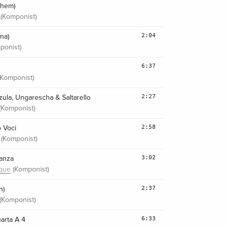
ghem)
(Komponist)
2:04
ana)
ponist)
6:37
Komponist)
2:27
zula, Ungarescha & Saltarello
(Komponist)
2:58
o Voci
(Komponist)
3:02
anza
(Komponist)
cque
2:37
n)
(Komponist)
6:33
arta A 4