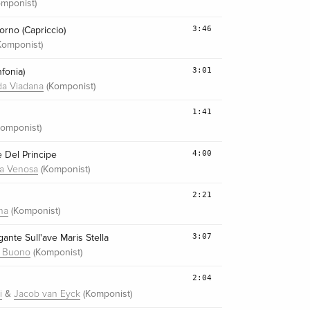
mponist)
3:46
rno (Capriccio)
Komponist)
3:01
nfonia)
(Komponist)
da Viadana
1:41
omponist)
4:00
 Del Principe
(Komponist)
da Venosa
2:21
(Komponist)
na
3:07
gante Sull'ave Maris Stella
(Komponist)
l Buono
2:04
&
(Komponist)
i
Jacob van Eyck