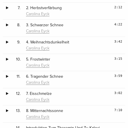
2:12
7.
2. Herbstverfärbung
Carolina Eyck
4:22
8.
3. Schwarzer Schnee
Carolina Eyck
3:42
9.
4. Weihnachtsdunkelheit
Carolina Eyck
3:15
10.
5. Frostwinter
Carolina Eyck
3:59
11.
6. Tragender Schnee
Carolina Eyck
3:02
12.
7. Eisschmelze
Carolina Eyck
7:10
13.
8. Mitternachtssonne
Carolina Eyck
14.
Introduktion Zum Theremin Und Zu Kalevi