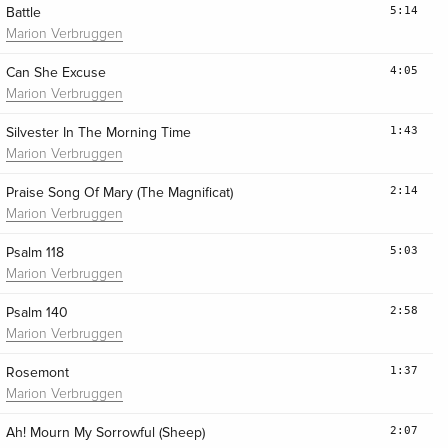
5:14
Battle
Marion Verbruggen
4:05
Can She Excuse
Marion Verbruggen
1:43
Silvester In The Morning Time
Marion Verbruggen
2:14
Praise Song Of Mary (The Magnificat)
Marion Verbruggen
5:03
Psalm 118
Marion Verbruggen
2:58
Psalm 140
Marion Verbruggen
1:37
Rosemont
Marion Verbruggen
2:07
Ah! Mourn My Sorrowful (Sheep)