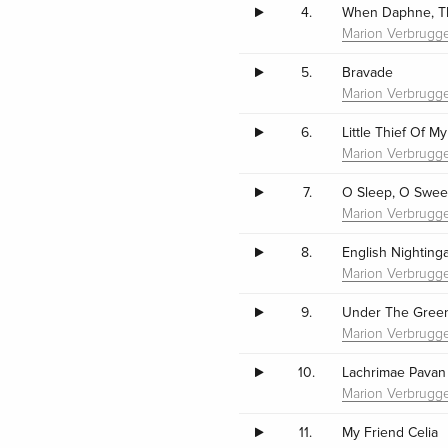
4.
When Daphne, Th
Marion Verbrugg
5.
Bravade
Marion Verbrugg
6.
Little Thief Of My
Marion Verbrugg
7.
O Sleep, O Swee
Marion Verbrugg
8.
English Nighting
Marion Verbrugg
9.
Under The Green
Marion Verbrugg
10.
Lachrimae Pavan
Marion Verbrugg
11.
My Friend Celia