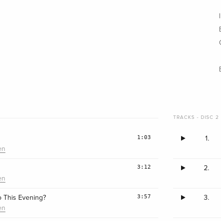
TRACKS - DISC 2 
1:03
1.
en
3:12
2.
en
3:57
o This Evening?
3.
en