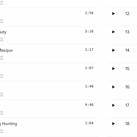
en
1:56
12.
en
5:16
auty
13.
en
1:17
 Masque
14.
en
1:07
15.
en
1:40
16.
en
4:46
17.
en
1:04
g Hunting
18.
en