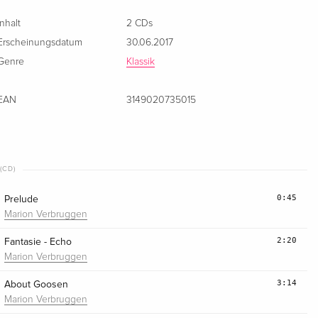
Inhalt
2 CDs
Erscheinungsdatum
30.06.2017
Genre
Klassik
EAN
3149020735015
(CD)
0:45
Prelude
Marion Verbruggen
2:20
Fantasie - Echo
Marion Verbruggen
3:14
About Goosen
Marion Verbruggen