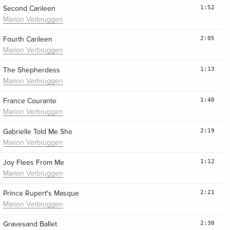
1:52
Second Carileen
Marion Verbruggen
2:05
Fourth Carileen
Marion Verbruggen
1:13
The Shepherdess
Marion Verbruggen
1:40
France Courante
Marion Verbruggen
2:19
Gabrielle Told Me She
Marion Verbruggen
1:12
Joy Flees From Me
Marion Verbruggen
2:21
Prince Rupert's Masque
Marion Verbruggen
2:30
Gravesand Ballet