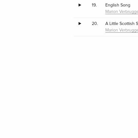
19.
English Song
Marion Verbrugg
20.
A Little Scottish
Marion Verbrugg