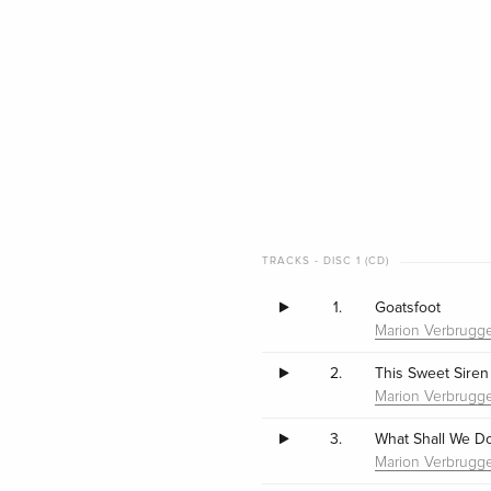
TRACKS - DISC 1 (CD)
1.
Goatsfoot
Marion Verbrugg
2.
This Sweet Siren
Marion Verbrugg
3.
What Shall We D
Marion Verbrugg