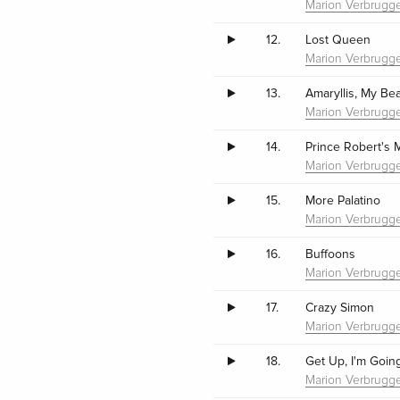
Marion Verbrugg
12.
Lost Queen
Marion Verbrugg
13.
Amaryllis, My Be
Marion Verbrugg
14.
Prince Robert's
Marion Verbrugg
15.
More Palatino
Marion Verbrugg
16.
Buffoons
Marion Verbrugg
17.
Crazy Simon
Marion Verbrugg
18.
Get Up, I'm Goin
Marion Verbrugg