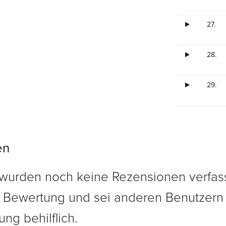
27.
28.
29.
en
 wurden noch keine Rezensionen verfass
e Bewertung und sei anderen Benutzern
ng behilflich.