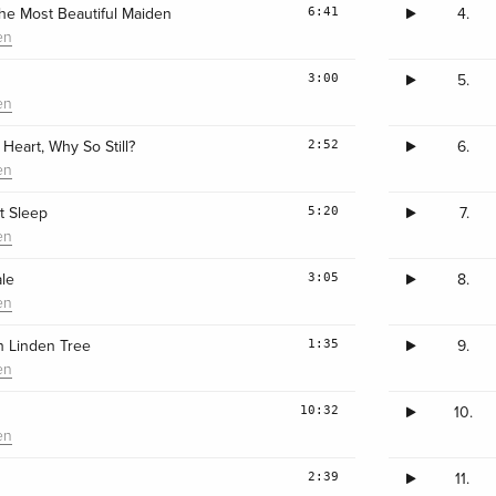
6:41
e Most Beautiful Maiden
4.
en
3:00
5.
en
2:52
 Heart, Why So Still?
6.
en
5:20
t Sleep
7.
en
3:05
ale
8.
en
1:35
 Linden Tree
9.
en
10:32
10.
en
2:39
11.