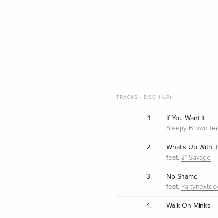
TRACKS - DISC 1 (LP)
1.
If You Want It
fea
Sleepy Brown
2.
What's Up With T
feat.
21 Savage
3.
No Shame
feat.
Partynextdo
4.
Walk On Minks