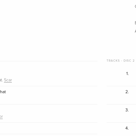
TRACKS - DISC 2 
1.
t.
Scar
hat
2.
3.
or
4.