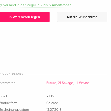
Versand in der Regel in 2 bis 5 Arbeitstagen
In Warenkorb legen
Auf die Wunschliste
PRODUKTDETAILS
Interpreten
Future
,
21 Savage
,
Lil Wayne
Inhalt
2 LPs
Produktform
Colored
Erscheinungsdatum
13.07.2018