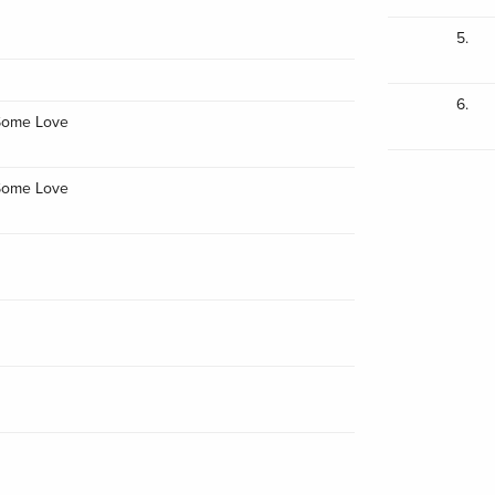
5.
6.
Some Love
Some Love