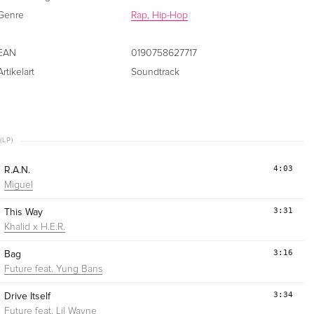
Genre
Rap, Hip-Hop
EAN
0190758627717
Artikelart
Soundtrack
(LP)
4:03
R.A.N.
Miguel
3:31
This Way
Khalid x H.E.R.
3:16
Bag
Future feat. Yung Bans
3:34
Drive Itself
Future feat. Lil Wayne