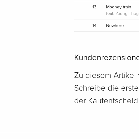
13.
Mooney train
feat.
Young Thug
14.
Nowhere
Kundenrezension
Zu diesem Artikel
Schreibe die erst
der Kaufentscheidu