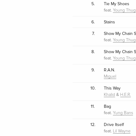
5.
Tie My Shoes
feat.
Young Thug
6.
Stains
7.
Show My Chain 
feat.
Young Thug
8.
Show My Chain 
feat.
Young Thug
9.
R.A.N.
Miguel
10.
This Way
&
Khalid
H.E.R.
11.
Bag
feat.
Yung Bans
12.
Drive Itself
feat.
Lil Wayne