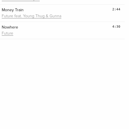
2:44
Money Train
Future feat. Young Thug & Gunna
4:30
Nowhere
Future