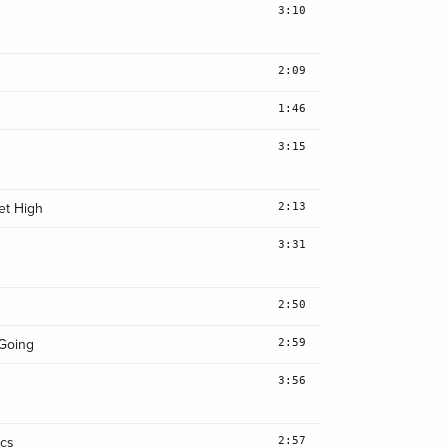
3:10
2:09
1:46
3:15
2:13
et High
3:31
2:50
2:59
Going
3:56
2:57
ics