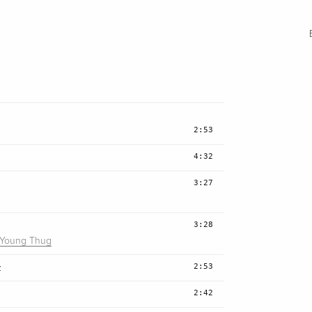
2:53
4:32
3:27
3:28
Young Thug
2:53
z
2:42