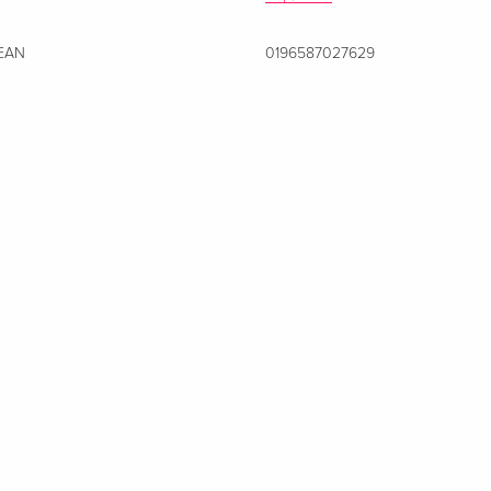
EAN
0196587027629