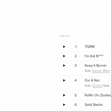
TRACKS
1.
712PM
2.
I'm Dat N****
3.
Keep It Burnin
feat.
Kanye West
4.
For A Nut
feat.
feat.
Gunna
5.
Puffin On Zootie
6.
Gold Stacks