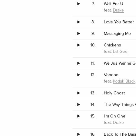
7.
Wait For U
feat.
Drake
8.
Love You Better
9.
Massaging Me
10.
Chickens
feat.
Est Gee
11.
We Jus Wanna G
12.
Voodoo
feat.
Kodak Black
13.
Holy Ghost
14.
The Way Things 
15.
I'm On One
feat.
Drake
16.
Back To The Bas