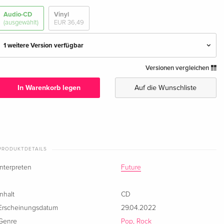
Audio-CD
Vinyl
(ausgewählt)
EUR 36,49
1 weitere Version verfügbar
Versionen vergleichen
Standard Edition — (ausgewählt)
EUR 32,99
In Warenkorb legen
Auf die Wunschliste
Deluxe Edition
vergriffen
PRODUKTDETAILS
Interpreten
Future
Inhalt
CD
Erscheinungsdatum
29.04.2022
Genre
Pop, Rock