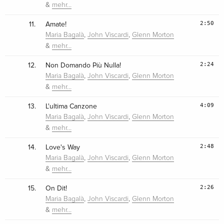
&
mehr…
2:50
11.
Amate!
,
,
Maria Bagalà
John Viscardi
Glenn Morton
&
mehr…
2:24
12.
Non Domando Più Nulla!
,
,
Maria Bagalà
John Viscardi
Glenn Morton
&
mehr…
4:09
13.
L'ultima Canzone
,
,
Maria Bagalà
John Viscardi
Glenn Morton
&
mehr…
2:48
14.
Love's Way
,
,
Maria Bagalà
John Viscardi
Glenn Morton
&
mehr…
2:26
15.
On Dit!
,
,
Maria Bagalà
John Viscardi
Glenn Morton
&
mehr…