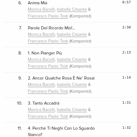
0:57
6.
Anima Mia
,
&
Monica Bacelli
Isabella Crisante
(Komponist)
Francesco Paolo Tosti
2:30
7.
Parole Del Ricordo Mio!...
,
&
Monica Bacelli
Isabella Crisante
(Komponist)
Francesco Paolo Tosti
2:13
8.
1. Non Pianger Più
,
&
Monica Bacelli
Isabella Crisante
(Komponist)
Francesco Paolo Tosti
1:14
9.
2. Ancor Qualche Rosa È Ne' Rosai
,
&
Monica Bacelli
Isabella Crisante
(Komponist)
Francesco Paolo Tosti
1:31
10.
3. Tanto Accadrà
,
&
Monica Bacelli
Isabella Crisante
(Komponist)
Francesco Paolo Tosti
1:32
11.
4. Perchè Ti Neghi Con Lo Sguardo
Stanco?