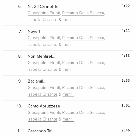
2:22
6.
Nr. 2 I Cannot Tell
,
,
Giuseppina Piunti
Riccardo Della Sciucca
&
Isabella Crisante
mehr…
4:11
7.
Never!
,
,
Giuseppina Piunti
Riccardo Della Sciucca
&
Isabella Crisante
mehr…
4:33
8.
Non Mentire!...
,
,
Giuseppina Piunti
Riccardo Della Sciucca
&
Isabella Crisante
mehr…
3:33
9.
Baciami!...
,
,
Giuseppina Piunti
Riccardo Della Sciucca
&
Isabella Crisante
mehr…
1:01
10.
Canto Abruzzese
,
,
Giuseppina Piunti
Riccardo Della Sciucca
&
Isabella Crisante
mehr…
2:46
11.
Cercando Te!...