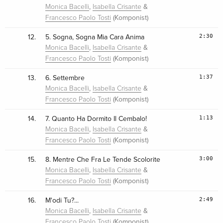
,
&
Monica Bacelli
Isabella Crisante
(Komponist)
Francesco Paolo Tosti
2:30
12.
5. Sogna, Sogna Mia Cara Anima
,
&
Monica Bacelli
Isabella Crisante
(Komponist)
Francesco Paolo Tosti
1:37
13.
6. Settembre
,
&
Monica Bacelli
Isabella Crisante
(Komponist)
Francesco Paolo Tosti
1:13
14.
7. Quanto Ha Dormito Il Cembalo!
,
&
Monica Bacelli
Isabella Crisante
(Komponist)
Francesco Paolo Tosti
3:00
15.
8. Mentre Che Fra Le Tende Scolorite
,
&
Monica Bacelli
Isabella Crisante
(Komponist)
Francesco Paolo Tosti
2:49
16.
M'odi Tu?...
,
&
Monica Bacelli
Isabella Crisante
(Komponist)
Francesco Paolo Tosti