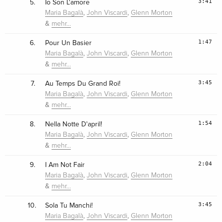
3:41
5.
Io Son L'amore
,
,
Maria Bagalà
John Viscardi
Glenn Morton
&
mehr…
1:47
6.
Pour Un Basier
,
,
Maria Bagalà
John Viscardi
Glenn Morton
&
mehr…
3:45
7.
Au Temps Du Grand Roi!
,
,
Maria Bagalà
John Viscardi
Glenn Morton
&
mehr…
1:54
8.
Nella Notte D'april!
,
,
Maria Bagalà
John Viscardi
Glenn Morton
&
mehr…
2:04
9.
I Am Not Fair
,
,
Maria Bagalà
John Viscardi
Glenn Morton
&
mehr…
3:45
10.
Sola Tu Manchi!
,
,
Maria Bagalà
John Viscardi
Glenn Morton