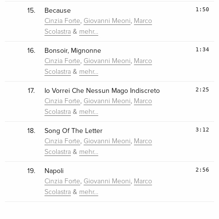
1:50
15.
Because
,
,
Cinzia Forte
Giovanni Meoni
Marco
&
Scolastra
mehr…
1:34
16.
Bonsoir, Mignonne
,
,
Cinzia Forte
Giovanni Meoni
Marco
&
Scolastra
mehr…
2:25
17.
Io Vorrei Che Nessun Mago Indiscreto
,
,
Cinzia Forte
Giovanni Meoni
Marco
&
Scolastra
mehr…
3:12
18.
Song Of The Letter
,
,
Cinzia Forte
Giovanni Meoni
Marco
&
Scolastra
mehr…
2:56
19.
Napoli
,
,
Cinzia Forte
Giovanni Meoni
Marco
&
Scolastra
mehr…