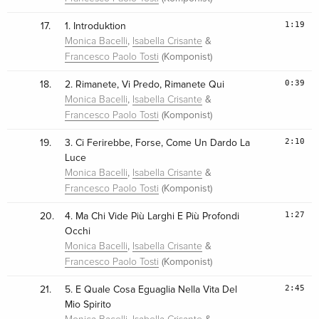
1:19
17.
1. Introduktion
,
&
Monica Bacelli
Isabella Crisante
(Komponist)
Francesco Paolo Tosti
0:39
18.
2. Rimanete, Vi Predo, Rimanete Qui
,
&
Monica Bacelli
Isabella Crisante
(Komponist)
Francesco Paolo Tosti
2:10
19.
3. Ci Ferirebbe, Forse, Come Un Dardo La
Luce
,
&
Monica Bacelli
Isabella Crisante
(Komponist)
Francesco Paolo Tosti
1:27
20.
4. Ma Chi Vide Più Larghi E Più Profondi
Occhi
,
&
Monica Bacelli
Isabella Crisante
(Komponist)
Francesco Paolo Tosti
2:45
21.
5. E Quale Cosa Eguaglia Nella Vita Del
Mio Spirito