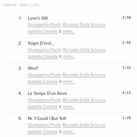
TRACKS - DISC 3 (CD)
3:58
1.
Love's Gift
,
,
Giuseppina Piunti
Riccardo Della Sciucca
&
Isabella Crisante
mehr…
2:56
2.
Sogni D'oro!...
,
,
Giuseppina Piunti
Riccardo Della Sciucca
&
Isabella Crisante
mehr…
3:32
3.
Who?
,
,
Giuseppina Piunti
Riccardo Della Sciucca
&
Isabella Crisante
mehr…
4:15
4.
Le Temps D'un Réve
,
,
Giuseppina Piunti
Riccardo Della Sciucca
&
Isabella Crisante
mehr…
1:20
5.
Nr. 1 Could I But Tell!
,
,
Giuseppina Piunti
Riccardo Della Sciucca
&
Isabella Crisante
mehr…