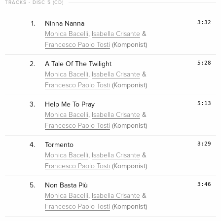
TRACKS - DISC 5 (CD)
3:32
1.
Ninna Nanna
,
&
Monica Bacelli
Isabella Crisante
(Komponist)
Francesco Paolo Tosti
5:28
2.
A Tale Of The Twilight
,
&
Monica Bacelli
Isabella Crisante
(Komponist)
Francesco Paolo Tosti
5:13
3.
Help Me To Pray
,
&
Monica Bacelli
Isabella Crisante
(Komponist)
Francesco Paolo Tosti
3:29
4.
Tormento
,
&
Monica Bacelli
Isabella Crisante
(Komponist)
Francesco Paolo Tosti
3:46
5.
Non Basta Più
,
&
Monica Bacelli
Isabella Crisante
(Komponist)
Francesco Paolo Tosti