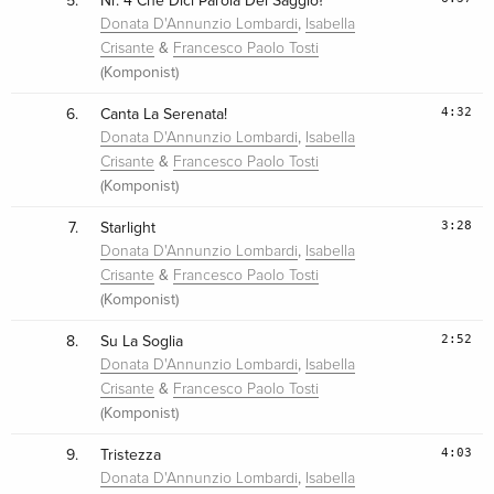
5.
Nr. 4 Che Dici Parola Del Saggio?
,
Donata D'Annunzio Lombardi
Isabella
&
Crisante
Francesco Paolo Tosti
(Komponist)
4:32
6.
Canta La Serenata!
,
Donata D'Annunzio Lombardi
Isabella
&
Crisante
Francesco Paolo Tosti
(Komponist)
3:28
7.
Starlight
,
Donata D'Annunzio Lombardi
Isabella
&
Crisante
Francesco Paolo Tosti
(Komponist)
2:52
8.
Su La Soglia
,
Donata D'Annunzio Lombardi
Isabella
&
Crisante
Francesco Paolo Tosti
(Komponist)
4:03
9.
Tristezza
,
Donata D'Annunzio Lombardi
Isabella