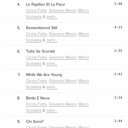
2:40
4.
Le Papillon Et La Fleur
,
,
Cinzia Forte
Giovanni Meoni
Marco
&
Scolastra
mehr…
4:13
5.
Remembered Still
,
,
Cinzia Forte
Giovanni Meoni
Marco
&
Scolastra
mehr…
2:35
6.
Tutto Se Scorda!
,
,
Cinzia Forte
Giovanni Meoni
Marco
&
Scolastra
mehr…
2:41
7.
While We Are Young
,
,
Cinzia Forte
Giovanni Meoni
Marco
&
Scolastra
mehr…
2:14
8.
Bimbi E Neve
,
,
Cinzia Forte
Giovanni Meoni
Marco
&
Scolastra
mehr…
1:44
9.
Chi Sono?
,
,
Cinzia Forte
Giovanni Meoni
Marco