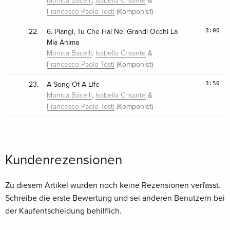
,
&
Monica Bacelli
Isabella Crisante
(Komponist)
Francesco Paolo Tosti
3:00
22.
6. Piangi, Tu Che Hai Nei Grandi Occhi La
Mia Anima
,
&
Monica Bacelli
Isabella Crisante
(Komponist)
Francesco Paolo Tosti
3:50
23.
A Song Of A Life
,
&
Monica Bacelli
Isabella Crisante
(Komponist)
Francesco Paolo Tosti
Kundenrezensionen
Zu diesem Artikel wurden noch keine Rezensionen verfasst.
Schreibe die erste Bewertung und sei anderen Benutzern bei
der Kaufentscheidung behilflich.