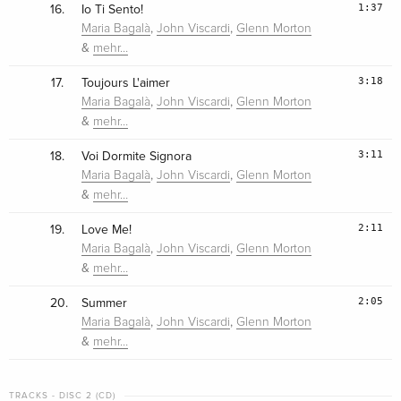
1:37
16.
Io Ti Sento!
,
,
Maria Bagalà
John Viscardi
Glenn Morton
&
mehr…
3:18
17.
Toujours L'aimer
,
,
Maria Bagalà
John Viscardi
Glenn Morton
&
mehr…
3:11
18.
Voi Dormite Signora
,
,
Maria Bagalà
John Viscardi
Glenn Morton
&
mehr…
2:11
19.
Love Me!
,
,
Maria Bagalà
John Viscardi
Glenn Morton
&
mehr…
2:05
20.
Summer
,
,
Maria Bagalà
John Viscardi
Glenn Morton
&
mehr…
TRACKS - DISC 2 (CD)