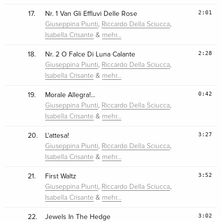
2:01
17.
Nr. 1 Van Gli Effluvi Delle Rose
,
,
Giuseppina Piunti
Riccardo Della Sciucca
&
Isabella Crisante
mehr…
2:28
18.
Nr. 2 O Falce Di Luna Calante
,
,
Giuseppina Piunti
Riccardo Della Sciucca
&
Isabella Crisante
mehr…
0:42
19.
Morale Allegra!...
,
,
Giuseppina Piunti
Riccardo Della Sciucca
&
Isabella Crisante
mehr…
3:27
20.
L'attesa!
,
,
Giuseppina Piunti
Riccardo Della Sciucca
&
Isabella Crisante
mehr…
3:52
21.
First Waltz
,
,
Giuseppina Piunti
Riccardo Della Sciucca
&
Isabella Crisante
mehr…
3:02
22.
Jewels In The Hedge