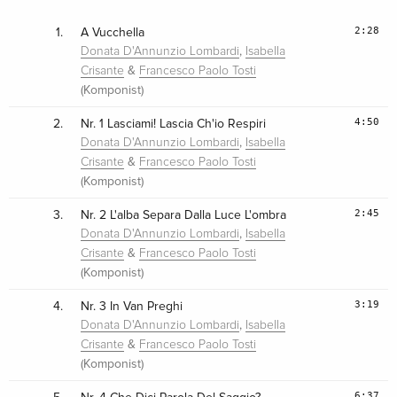
2:28
1.
A Vucchella
,
Donata D'Annunzio Lombardi
Isabella
&
Crisante
Francesco Paolo Tosti
(Komponist)
4:50
2.
Nr. 1 Lasciami! Lascia Ch'io Respiri
,
Donata D'Annunzio Lombardi
Isabella
&
Crisante
Francesco Paolo Tosti
(Komponist)
2:45
3.
Nr. 2 L'alba Separa Dalla Luce L'ombra
,
Donata D'Annunzio Lombardi
Isabella
&
Crisante
Francesco Paolo Tosti
(Komponist)
3:19
4.
Nr. 3 In Van Preghi
,
Donata D'Annunzio Lombardi
Isabella
&
Crisante
Francesco Paolo Tosti
(Komponist)
6:37