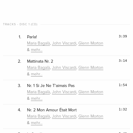
TRACKS - DISC 1 (CD)
3:39
1.
Parla!
,
,
Maria Bagalà
John Viscardi
Glenn Morton
&
mehr…
3:14
2.
Mattinata Nr. 2
,
,
Maria Bagalà
John Viscardi
Glenn Morton
&
mehr…
1:54
3.
Nr. 1 Si Je Ne T'aimais Pas
,
,
Maria Bagalà
John Viscardi
Glenn Morton
&
mehr…
1:32
4.
Nr. 2 Mon Amour Était Mort
,
,
Maria Bagalà
John Viscardi
Glenn Morton
&
mehr…