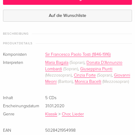
Auf die Wunschliste
BESCHREIBUNG
PRODUKTDETAILS
Komponisten
Sir Francesco Paolo Tosti (1846-1916)
Interpreten
Maria Bagala
(Sopran)
,
Donata D'Annunzio
Lombardi
(Sopran)
,
Giuseppina Piunti
(Mezzosopran)
,
Cinzia Forte
(Sopran)
,
Giovanni
Meoni
(Bariton)
,
Monica Bacelli
(Mezzosopran)
Inhalt
5 CDs
Erscheinungsdatum
31.01.2020
Genre
Klassik
>
Chor, Lieder
EAN
5028421954998