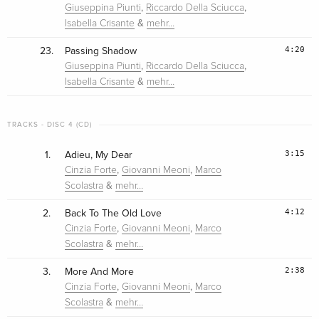
,
,
Giuseppina Piunti
Riccardo Della Sciucca
&
Isabella Crisante
mehr…
4:20
23.
Passing Shadow
,
,
Giuseppina Piunti
Riccardo Della Sciucca
&
Isabella Crisante
mehr…
TRACKS - DISC 4 (CD)
3:15
1.
Adieu, My Dear
,
,
Cinzia Forte
Giovanni Meoni
Marco
&
Scolastra
mehr…
4:12
2.
Back To The Old Love
,
,
Cinzia Forte
Giovanni Meoni
Marco
&
Scolastra
mehr…
2:38
3.
More And More
,
,
Cinzia Forte
Giovanni Meoni
Marco
&
Scolastra
mehr…