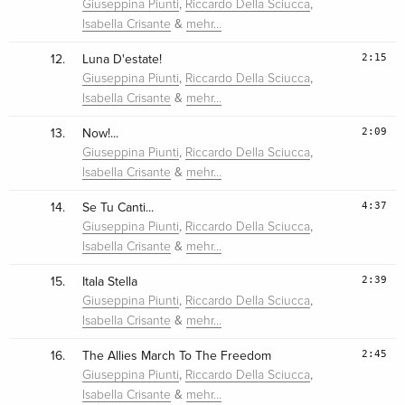
,
,
Giuseppina Piunti
Riccardo Della Sciucca
&
Isabella Crisante
mehr…
2:15
12.
Luna D'estate!
,
,
Giuseppina Piunti
Riccardo Della Sciucca
&
Isabella Crisante
mehr…
2:09
13.
Now!...
,
,
Giuseppina Piunti
Riccardo Della Sciucca
&
Isabella Crisante
mehr…
4:37
14.
Se Tu Canti...
,
,
Giuseppina Piunti
Riccardo Della Sciucca
&
Isabella Crisante
mehr…
2:39
15.
Itala Stella
,
,
Giuseppina Piunti
Riccardo Della Sciucca
&
Isabella Crisante
mehr…
2:45
16.
The Allies March To The Freedom
,
,
Giuseppina Piunti
Riccardo Della Sciucca
&
Isabella Crisante
mehr…