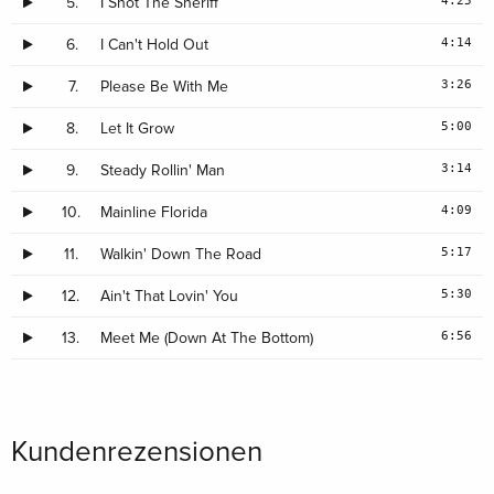
5.
I Shot The Sheriff
4:14
6.
I Can't Hold Out
3:26
7.
Please Be With Me
5:00
8.
Let It Grow
3:14
9.
Steady Rollin' Man
4:09
10.
Mainline Florida
5:17
11.
Walkin' Down The Road
5:30
12.
Ain't That Lovin' You
6:56
13.
Meet Me (Down At The Bottom)
Kundenrezensionen