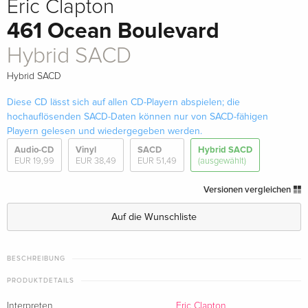
Eric Clapton
461 Ocean Boulevard
Hybrid SACD
Hybrid SACD
Diese CD lässt sich auf allen CD-Playern abspielen; die
hochauflösenden SACD-Daten können nur von SACD-fähigen
Playern gelesen und wiedergegeben werden.
Audio-CD
Vinyl
SACD
Hybrid SACD
EUR 19,99
EUR 38,49
EUR 51,49
(ausgewählt)
Versionen vergleichen
Auf die Wunschliste
BESCHREIBUNG
PRODUKTDETAILS
Interpreten
Eric Clapton