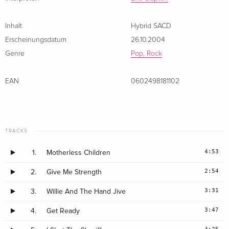
Inhalt
Hybrid SACD
Erscheinungsdatum
26.10.2004
Genre
Pop, Rock
EAN
0602498181102
TRACKS
4:53
1.
Motherless Children
2:54
2.
Give Me Strength
3:31
3.
Willie And The Hand Jive
3:47
4.
Get Ready
4:25