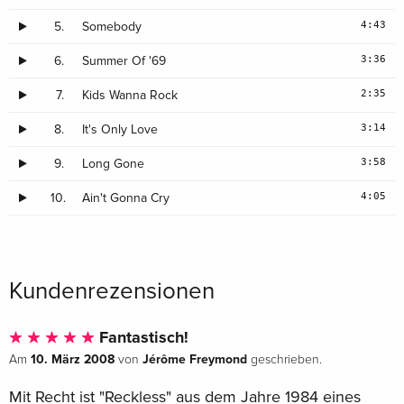
4:43
5.
Somebody
3:36
6.
Summer Of '69
2:35
7.
Kids Wanna Rock
3:14
8.
It's Only Love
3:58
9.
Long Gone
4:05
10.
Ain't Gonna Cry
Kundenrezensionen
Fantastisch!
10. März 2008
Jérôme Freymond
Am
von
geschrieben.
Mit Recht ist "Reckless" aus dem Jahre 1984 eines