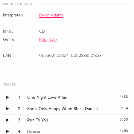
PRODUKTDETAILS
Remastered, 2 CDs + DVD + Blu-ray
vergriffen
Interpreten
Bryan Adams
Japan Edition
vergriffen
Inhalt
CD
· Japan Edition
Genre
Pop, Rock
Japan Edition
vergriffen
· Japan Edition
EAN
0075021501324
,
0082839501323
Japan Edition
vergriffen
· Japan Edition
TRACKS
Japan Edition
vergriffen
· Japan Edition
4:33
1.
One Night Love Affair
3:14
2.
She's Only Happy When She's Dancin'
3:53
3.
Run To You
4:03
4.
Heaven