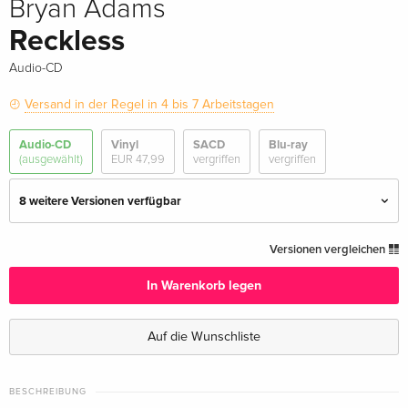
Bryan Adams
Reckless
Audio-CD
Versand in der Regel in 4 bis 7 Arbeitstagen
Audio-CD
Vinyl
SACD
Blu-ray
(ausgewählt)
EUR 47,99
vergriffen
vergriffen
8 weitere Versionen verfügbar
Standard Edition — (ausgewählt)
EUR 23,49
Versionen vergleichen
In Warenkorb legen
Remastered, 2 CDs
EUR 29,99
Auf die Wunschliste
Japan Edition, Remastered
EUR 33,99
· Japan Edition
BESCHREIBUNG
30th Anniversary Edition
vergriffen