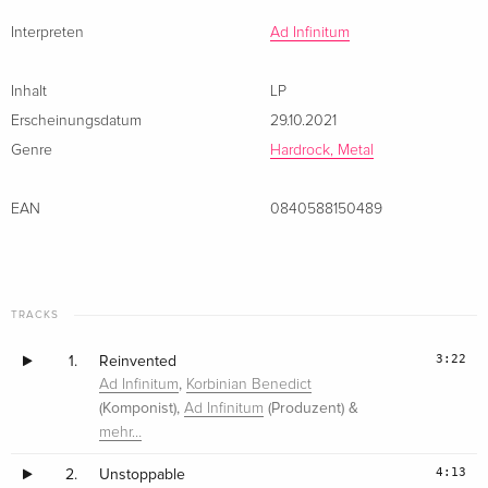
Interpreten
Ad Infinitum
Inhalt
LP
Erscheinungsdatum
29.10.2021
Genre
Hardrock, Metal
EAN
0840588150489
TRACKS
3:22
1.
Reinvented
,
Ad Infinitum
Korbinian Benedict
(Komponist),
(Produzent) &
Ad Infinitum
mehr…
4:13
2.
Unstoppable