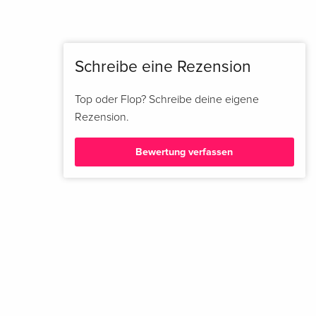
Uncut, 4K Ultra HD + 2 Blu-rays
Deutsch
VHS Retro Edition, Cover A, 4K Ultra HD + 3
vergriffen
Schreibe eine Rezension
Blu-rays
Deutsch
Top oder Flop? Schreibe deine eigene
Schuber, Digipack, Collector's Edition, Limited
vergriffen
Rezension.
Edition, 4 Blu-rays
Deutsch
Bewertung verfassen
VHS Retro Edition, Argento Fassung, Limited
vergriffen
Edition, Uncut, 4K Ultra HD + 3 Blu-rays
Deutsch
Limited Edition, Mediabook, 4 Blu-rays
vergriffen
Deutsch
Digipack, Schuber, + Büste, Limited Edition, 4
vergriffen
Blu-rays
Deutsch