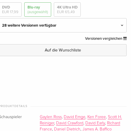
DVD
Blu-ray
4K Ultra HD
EUR 17,99
(ausgewählt)
EUR 65,49
28 weitere Versionen verfügbar
Versionen vergleichen
Argento Fassung, Uncut
EUR 18,99
Deutsch
Auf die Wunschliste
Steelbook, 4K Ultra HD + 3 Blu-rays
EUR 65,49
Deutsch
Standard Edition — (ausgewählt)
vergriffen
Deutsch
Standard Edition
vergriffen
Deutsch
PRODUKTDETAILS
Schauspieler
Gaylen Ross
,
David Emge
,
Ken Foree
,
Scott H.
Romero Cut, FuturePak, Lenticular
vergriffen
Reiniger
,
David Crawford
,
David Early
,
Richard
Deutsch
France
,
Daniel Dietrich
,
James A. Baffico