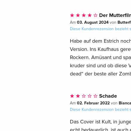
Der Mutterfi
03. August 2024
Butterf
Am
von
Diese Kundenrezension bezieht s
Habe auf dem Estrich noch 
Version. Ins Kaufhaus ge
Rockern. Amüsant und spa
kruder sind und ob diese Ve
dead“ der beste aller Zomb
Schade
02. Februar 2022
Bianc
Am
von
Diese Kundenrezension bezieht s
Das Cover ist Kult, in jun
echt bedauerlich, ist auch