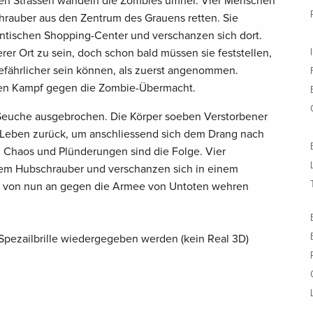
den Strassen wandeln die Zombies umher. Vier Menschen
rauber aus den Zentrum des Grauens retten. Sie
antischen Shopping-Center und verschanzen sich dort.
rer Ort zu sein, doch schon bald müssen sie feststellen,
gefährlicher sein können, als zuerst angenommen.
en Kampf gegen die Zombie-Übermacht.
 Seuche ausgebrochen. Die Körper soeben Verstorbener
s Leben zurück, um anschliessend sich dem Drang nach
 Chaos und Plünderungen sind die Folge. Vier
nem Hubschrauber und verschanzen sich in einem
h von nun an gegen die Armee von Untoten wehren
Spezailbrille wiedergegeben werden (kein Real 3D)