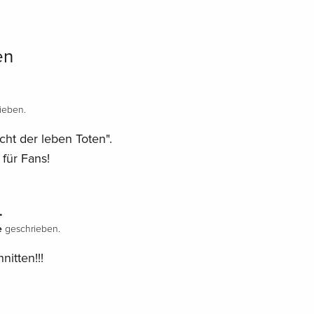
en
ieben.
ht der leben Toten".
 für Fans!
.
e
geschrieben.
nitten!!!