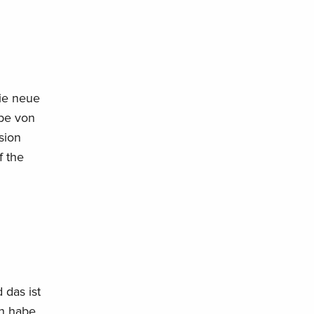
+ Büste, Limited Edition, Mediabook, 4 Blu-rays
vergriffen
Deutsch
4K Ultra HD + Blu-ray
EUR 86,99
Englisch · UK Version
die neue
pe von
2 Blu-rays
vergriffen
sion
Englisch · UK Version
f the
Standard Edition
vergriffen
Englisch · UK Version
Limited Edition, 4 Blu-rays + 3 CDs
vergriffen
Englisch · UK Version
Standard Edition
vergriffen
Englisch · US Version
 das ist
ch habe