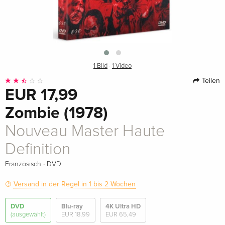
1 Bild
·
1 Video
Teilen
EUR 17,99
Zombie (1978)
Nouveau Master Haute
Definition
·
Französisch
DVD
Versand in der Regel in 1 bis 2 Wochen
DVD
Blu-ray
4K Ultra HD
(ausgewählt)
EUR 18,99
EUR 65,49