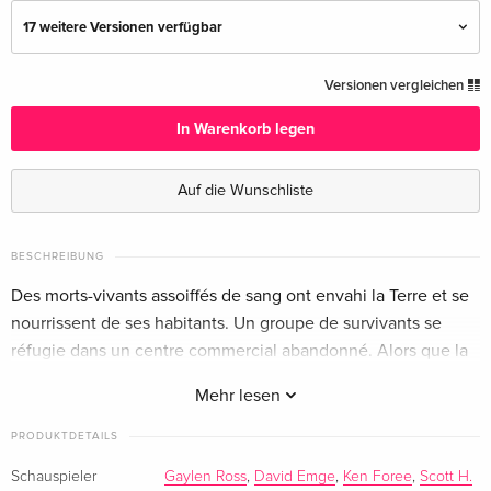
17 weitere Versionen verfügbar
Uncut
EUR 17,99
Versionen vergleichen
Deutsch
In Warenkorb legen
Standard Edition
vergriffen
Deutsch
Auf die Wunschliste
Steelbook, 2 DVDs
vergriffen
Deutsch
BESCHREIBUNG
Des morts-vivants assoiffés de sang ont envahi la Terre et se
Remastered
vergriffen
nourrissent de ses habitants. Un groupe de survivants se
Deutsch
réfugie dans un centre commercial abandonné. Alors que la
vie s’organise à l’intérieur, la situation empire à l’extérieur…
Standard Edition
vergriffen
Mehr lesen
Deutsch
PRODUKTDETAILS
Standard Edition
vergriffen
Schauspieler
Gaylen Ross
,
David Emge
,
Ken Foree
,
Scott H.
Deutsch