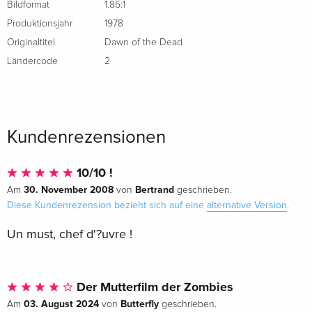
Bildformat
1.85:1
Mediabook, Blu-ray + 2 DVDs
Deutsch
Produktionsjahr
1978
Originaltitel
Dawn of the Dead
Grosse Hartbox, David Emge Signature
vergriffen
Ländercode
2
Edition, Ultimate Final Cut, Limited Edition
Deutsch
Nouveau Master Haute Definition —
EUR 17,99
Kundenrezensionen
(ausgewählt)
Französisch
10/10 !
Standard Edition
vergriffen
30. November 2008
Bertrand
Am
von
geschrieben.
Französisch
Diese Kundenrezension bezieht sich auf eine
alternative Version
.
Standard Edition
vergriffen
Un must, chef d'?uvre !
Französisch
40th Anniversary Edition, Collector's Edition,
vergriffen
Der Mutterfilm der Zombies
Blu-ray + 3 DVDs + Buch
Französisch
03. August 2024
Butterfly
Am
von
geschrieben.