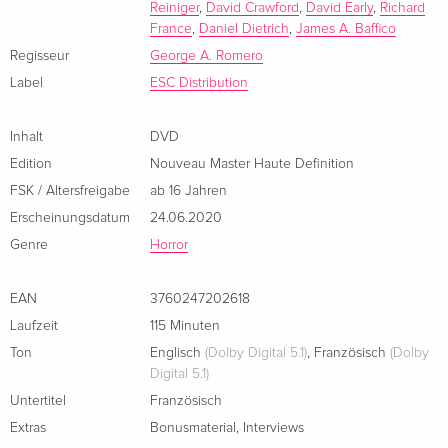
Reiniger
,
David Crawford
,
David Early
,
Richard
France
,
Daniel Dietrich
,
James A. Baffico
Kleine Hartbox, Uncut
vergriffen
Regisseur
George A. Romero
Deutsch
Label
ESC Distribution
Kleine Hartbox, Extended Edition, Uncut
vergriffen
Deutsch
Inhalt
DVD
Edition
Nouveau Master Haute Definition
Lenticular, Cover B, Collector's Edition,
vergriffen
FSK / Altersfreigabe
ab 16 Jahren
Steelbook, Uncut, 2 DVDs
Deutsch
Erscheinungsdatum
24.06.2020
Genre
Horror
Complete Cut-Edition, Limited Edition,
vergriffen
Mediabook, Special Edition, Blu-ray + DVD
EAN
3760247202618
Deutsch
Laufzeit
115 Minuten
Ton
Englisch
(Dolby Digital 5.1)
,
Französisch
(Dolby
Digipack, Schuber, Collector's Edition, Uncut,
vergriffen
3 DVDs
Digital 5.1)
Deutsch
Untertitel
Französisch
Extras
Bonusmaterial
,
Interviews
Cover A, US-Theatrical Cut, Limited Edition,
vergriffen