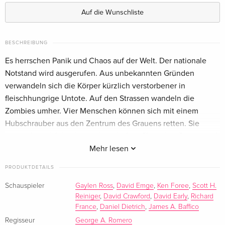
Deutsch
Auf die Wunschliste
Argento Cut, Mediabook, Uncut, 4K Ultra HD
vergriffen
+ 2 Blu-rays
BESCHREIBUNG
Deutsch
Es herrschen Panik und Chaos auf der Welt. Der nationale
Argento Cut, Limited Edition, Mediabook,
vergriffen
Notstand wird ausgerufen. Aus unbekannten Gründen
Uncut, 4K Ultra HD + 2 Blu-rays —
verwandeln sich die Körper kürzlich verstorbener in
(ausgewählt)
fleischhungrige Untote. Auf den Strassen wandeln die
Deutsch
Zombies umher. Vier Menschen können sich mit einem
Hubschrauber aus den Zentrum des Grauens retten. Sie
VHS Retro Edition, Cover A, 4K Ultra HD + 3
vergriffen
Blu-rays
verstecken sich in einem gigantischen Shopping-Center und
Deutsch
verschanzen sich dort. Anfangs scheint dies ein sicherer Ort
Mehr lesen
zu sein, doch schon bald müssen sie feststellen, das die
VHS Retro Edition, Argento Fassung, Limited
vergriffen
PRODUKTDETAILS
lebenden Toten viel gefährlicher sein können, als zuerst
Edition, Uncut, 4K Ultra HD + 3 Blu-rays
angenommen. Gemeinsam beginnen sie einen Kampf gegen
Schauspieler
Gaylen Ross
,
David Emge
,
Ken Foree
,
Scott H.
Deutsch
Reiniger
,
David Crawford
,
David Early
,
Richard
die Zombie-Übermacht.
France
,
Daniel Dietrich
,
James A. Baffico
4K Ultra HD + Blu-ray
EUR 86,99
Regisseur
George A. Romero
Englisch · UK Version