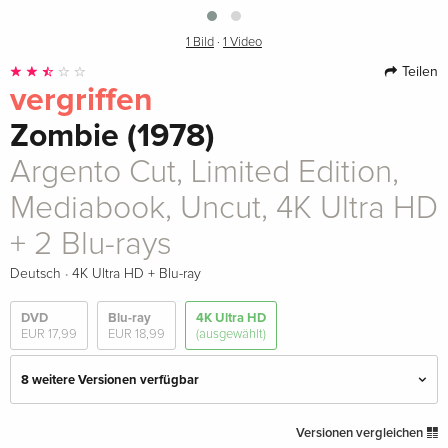
1 Bild
·
1 Video
Teilen
vergriffen
Zombie (1978)
Argento Cut, Limited Edition,
Mediabook, Uncut, 4K Ultra HD
+ 2 Blu-rays
·
Deutsch
4K Ultra HD + Blu-ray
DVD
Blu-ray
4K Ultra HD
EUR 17,99
EUR 18,99
(ausgewählt)
8 weitere Versionen verfügbar
Steelbook, 4K Ultra HD + 3 Blu-rays
EUR 65,49
Versionen vergleichen