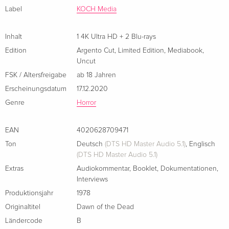
Label
KOCH Media
40th Anniversary Edition, Collector's Edition
EUR 46,99
Französisch
EUR 57,99
Inhalt
1 4K Ultra HD + 2 Blu-rays
Edition
Argento Cut
,
Limited Edition
,
Mediabook
,
4K Ultra HD + Blu-ray
vergriffen
Uncut
Französisch
FSK / Altersfreigabe
ab 18 Jahren
Erscheinungsdatum
17.12.2020
European Cut, Extended Edition, Kinoversion,
vergriffen
Limited Edition, 4K Ultra HD + 5 Blu-rays
Genre
Horror
Italienisch
EAN
4020628709471
Ton
Deutsch
(DTS HD Master Audio 5.1)
,
Englisch
(DTS HD Master Audio 5.1)
Extras
Audiokommentar
,
Booklet
,
Dokumentationen
,
Interviews
Produktionsjahr
1978
Originaltitel
Dawn of the Dead
Ländercode
B