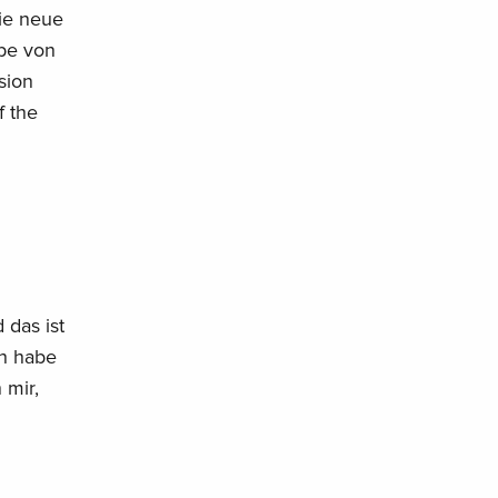
die neue
pe von
sion
f the
 das ist
ch habe
 mir,