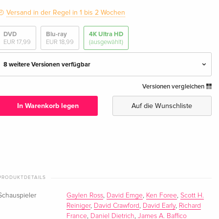
Versand in der Regel in 1 bis 2 Wochen
DVD
Blu-ray
4K Ultra HD
EUR 17,99
EUR 18,99
(ausgewählt)
8 weitere Versionen verfügbar
Versionen vergleichen
Steelbook, 4K Ultra HD + 3 Blu-rays
EUR 65,49
Deutsch
In Warenkorb legen
Auf die Wunschliste
Argento Cut, Mediabook, Uncut, 4K Ultra HD +
vergriffen
2 Blu-rays
Deutsch
Argento Cut, Limited Edition, Mediabook,
vergriffen
Uncut, 4K Ultra HD + 2 Blu-rays
PRODUKTDETAILS
Deutsch
Schauspieler
Gaylen Ross
,
David Emge
,
Ken Foree
,
Scott H.
Reiniger
,
David Crawford
,
David Early
,
Richard
VHS Retro Edition, Cover A, 4K Ultra HD + 3
vergriffen
France
,
Daniel Dietrich
,
James A. Baffico
Blu-rays