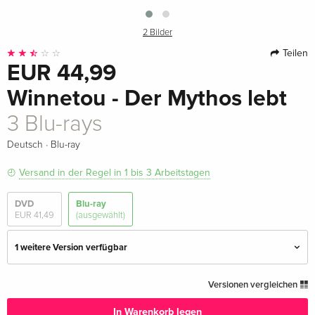
2 Bilder
Teilen
EUR 44,99
Winnetou - Der Mythos lebt
3 Blu-rays
·
Deutsch
Blu-ray
Versand in der Regel in 1 bis 3 Arbeitstagen
DVD
Blu-ray
EUR 41,49
(ausgewählt)
1 weitere Version verfügbar
3 Blu-rays — (ausgewählt)
EUR 44,99
Versionen vergleichen
Deutsch
In Warenkorb legen