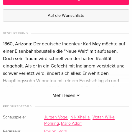
Holzbox, 3 Blu-rays
vergriffen
Deutsch
Auf die Wunschliste
BESCHREIBUNG
1860, Arizona: Der deutsche Ingenieur Karl May möchte auf
einer Eisenbahnbaustelle die "Neue Welt" mit aufbauen.
Doch sein Traum wird schnell von der harten Realität
eingeholt. Als er in ein Gefecht mit Indianern verstrickt und
schwer verletzt wird, ändert sich alles: Er wehrt den
Häuptlingssohn Winnetou mit einem Faustschlag ab und
erhält so den Namen "Old Shatterhand". Zunächst noch ein
Gefangener, verliebt er sich in die Kultur der Apachen - und
Mehr lesen
in Winnetous Schwester Nscho-Tschi. So beschliesst er, sich
PRODUKTDETAILS
Seite an Seite mit Winnetou der Bedrohung durch die
skrupellosen Eisenbahnbauer entgegenzustellen. Es ist der
Schauspieler
Jürgen Vogel
,
Nik Xhelilaj
,
Wotan Wilke
Möhring
,
Mario Adorf
Beginn eines grossen Abenteuers, das in der Jagd nach
Regisseur
Philipp Stölzl