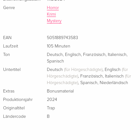
Genre
Horror
Krimi
Mystery
EAN
5051889743583
Laufzeit
105 Minuten
Ton
Deutsch
,
Englisch
,
Französisch
,
Italienisch
,
Spanisch
Untertitel
Deutsch
(für Hörgeschädigte)
,
Englisch
(für
Hörgeschädigte)
,
Französisch
,
Italienisch
(für
Hörgeschädigte)
,
Spanisch
,
Niederländisch
Extras
Bonusmaterial
Produktionsjahr
2024
Originaltitel
Trap
Ländercode
B