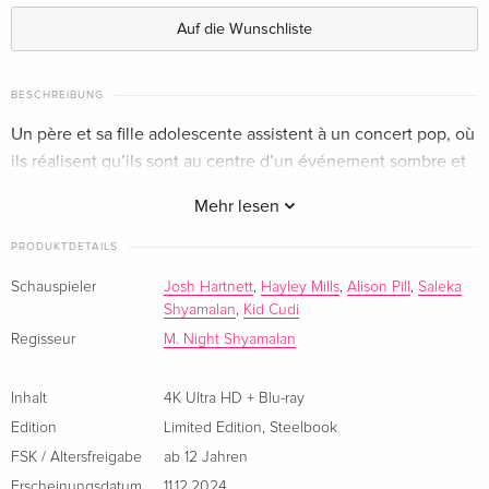
Deutsch
EUR 64,49
Auf die Wunschliste
Standard Edition
EUR 46,99
Englisch · US Version
BESCHREIBUNG
Un père et sa fille adolescente assistent à un concert pop, où
Standard Edition
EUR 33,99
ils réalisent qu’ils sont au centre d’un événement sombre et
Französisch
sinistre.
Mehr lesen
Limited Edition, Steelbook, 4K Ultra HD + Blu-
EUR 41,49
ray — (ausgewählt)
PRODUKTDETAILS
Französisch
Schauspieler
Josh Hartnett
,
Hayley Mills
,
Alison Pill
,
Saleka
Shyamalan
,
Kid Cudi
4K Ultra HD + Blu-ray
EUR 41,49
Italienisch
Regisseur
M. Night Shyamalan
Limited Edition, Steelbook, 4K Ultra HD + Blu-
EUR 46,99
Inhalt
4K Ultra HD + Blu-ray
ray
Edition
Limited Edition
,
Steelbook
Italienisch
FSK / Altersfreigabe
ab 12 Jahren
Erscheinungsdatum
11.12.2024