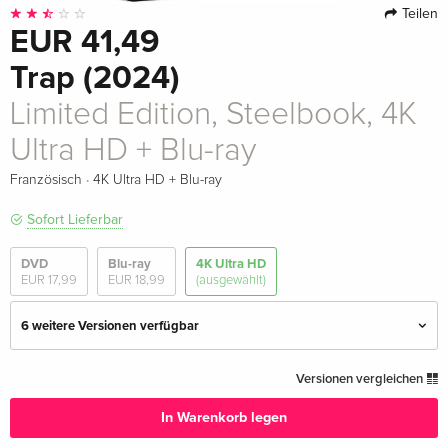
Teilen
EUR 41,49
Trap (2024)
Limited Edition, Steelbook, 4K
Ultra HD + Blu-ray
·
Französisch
4K Ultra HD + Blu-ray
Sofort Lieferbar
DVD
Blu-ray
4K Ultra HD
EUR 17,99
EUR 18,99
(ausgewählt)
6 weitere Versionen verfügbar
4K Ultra HD + Blu-ray
EUR 30,99
Versionen vergleichen
Deutsch
In Warenkorb legen
Limited Edition, Steelbook
EUR 33,99