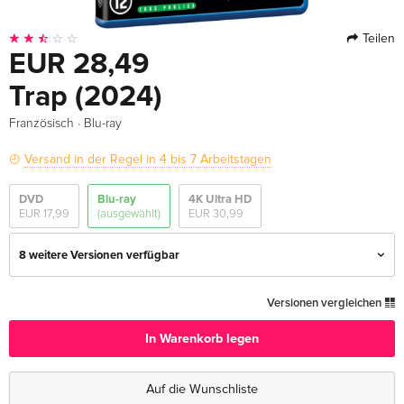
Teilen
EUR 28,49
Trap (2024)
·
Französisch
Blu-ray
Versand in der Regel in 4 bis 7 Arbeitstagen
DVD
Blu-ray
4K Ultra HD
EUR 17,99
(ausgewählt)
EUR 30,99
8 weitere Versionen verfügbar
Standard Edition
EUR 18,99
Versionen vergleichen
Deutsch
In Warenkorb legen
4K Ultra HD + Blu-ray
EUR 30,99
Deutsch
Auf die Wunschliste