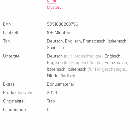
Krimi
Limited Edition, Steelbook, 4K Ultra HD + Blu-
EUR 46,99
Mystery
ray
Italienisch
EAN
5051888269756
Laufzeit
105 Minuten
Ton
Deutsch
,
Englisch
,
Französisch
,
Italienisch
,
Spanisch
Untertitel
Deutsch
(für Hörgeschädigte)
,
Englisch
,
Englisch
(für Hörgeschädigte)
,
Französisch
,
Italienisch
,
Italienisch
(für Hörgeschädigte)
,
Niederländisch
Extras
Bonusmaterial
Produktionsjahr
2024
Originaltitel
Trap
Ländercode
B