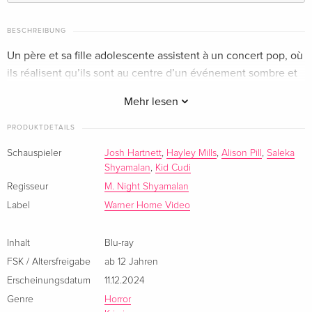
Standard Edition
EUR 20,99
Englisch · UK Version
BESCHREIBUNG
Un père et sa fille adolescente assistent à un concert pop, où
Standard Edition
EUR 33,99
ils réalisent qu’ils sont au centre d’un événement sombre et
Englisch · US Version
sinistre.
Mehr lesen
Standard Edition — (ausgewählt)
EUR 28,49
Französisch
PRODUKTDETAILS
Schauspieler
Josh Hartnett
,
Hayley Mills
,
Alison Pill
,
Saleka
Limited Edition, Steelbook, 4K Ultra HD + Blu-
EUR 41,49
Shyamalan
,
Kid Cudi
ray
Französisch
Regisseur
M. Night Shyamalan
Label
Warner Home Video
Standard Edition
EUR 22,49
Italienisch
Inhalt
Blu-ray
FSK / Altersfreigabe
ab 12 Jahren
4K Ultra HD + Blu-ray
EUR 41,49
Erscheinungsdatum
11.12.2024
Italienisch
Genre
Horror