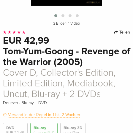
3 Bilder
·
1 Video
Teilen
EUR 42,99
Tom-Yum-Goong - Revenge of
the Warrior (2005)
Cover D, Collector's Edition,
Limited Edition, Mediabook,
Uncut, Blu-ray + 2 DVDs
·
Deutsch
Blu-ray + DVD
Versand in der Regel in 1 bis 2 Wochen
DVD
Blu-ray
Blu-ray 3D
EUR 22,49
(ausgewählt)
vergriffen