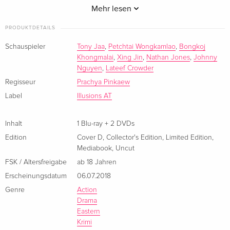
Kriegerdynastie, auf den Weg nach Sydney, um auf
Mehr lesen
Deutsch
spektakuläre Weise mit den Gaunern abzurechnen. Auf sich
PRODUKTDETAILS
allein gestellt in einer Metropole, deren hektische Brutalität
Cover A, Collector's Edition, Limited Edition,
vergriffen
Mediabook, Uncut, Blu-ray + 2 DVDs
ihm völlig fremd ist, begibt sich Kham auf seiner Suche in
Schauspieler
Tony Jaa
,
Petchtai Wongkamlao
,
Bongkoj
Deutsch
Khongmalai
,
Xing Jin
,
Nathan Jones
,
Johnny
eine düstere Welt ohne jeglichen Skrupel und bald sieht er
Nguyen
,
Lateef Crowder
sich dazu gezwungen, in der tödlichen Auseinandersetzung
Cover B, Collector's Edition, Limited Edition,
vergriffen
Regisseur
Prachya Pinkaew
mit einem Drogenkartell um sein Leben zu kämpfen...
Mediabook, Uncut, Blu-ray + 2 DVDs
Label
Illusions AT
Deutsch
Limitiert auf 333 Stück
Inhalt
1 Blu-ray + 2 DVDs
Cover C, Collector's Edition, Limited Edition,
vergriffen
Mediabook, Uncut, Blu-ray + 2 DVDs
Edition
Cover D
,
Collector's Edition
,
Limited Edition
,
Deutsch
Mediabook
,
Uncut
FSK / Altersfreigabe
ab 18 Jahren
Standard Edition
vergriffen
Erscheinungsdatum
06.07.2018
Deutsch
Genre
Action
Drama
Standard Edition
vergriffen
Eastern
Französisch
Krimi