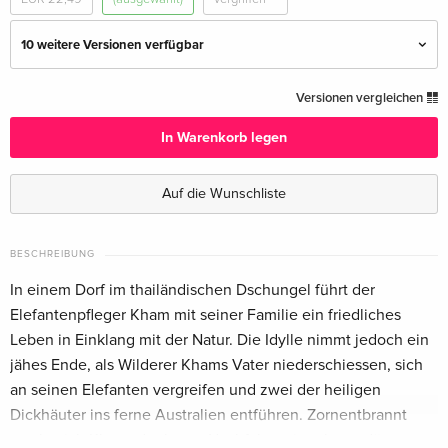
10 weitere Versionen verfügbar
Standard Edition
EUR 23,49
Versionen vergleichen
Deutsch
In Warenkorb legen
Cover D, Collector's Edition, Limited Edition,
EUR 42,99
Mediabook, Uncut, Blu-ray + 2 DVDs —
Auf die Wunschliste
(ausgewählt)
Deutsch
BESCHREIBUNG
Cover A, Year of the Dragon Edition, Limited
EUR 67,49
In einem Dorf im thailändischen Dschungel führt der
Edition, Mediabook, Blu-ray + 2 DVDs
Deutsch
Elefantenpfleger Kham mit seiner Familie ein friedliches
Leben in Einklang mit der Natur. Die Idylle nimmt jedoch ein
Cover B, Year of the Dragon Edition, Limited
EUR 67,49
jähes Ende, als Wilderer Khams Vater niederschiessen, sich
Edition, Mediabook, Blu-ray + 2 DVDs
an seinen Elefanten vergreifen und zwei der heiligen
Deutsch
Dickhäuter ins ferne Australien entführen. Zornentbrannt
macht sich Kham, der letzte Nachfahre einer legendären
Standard Edition
vergriffen