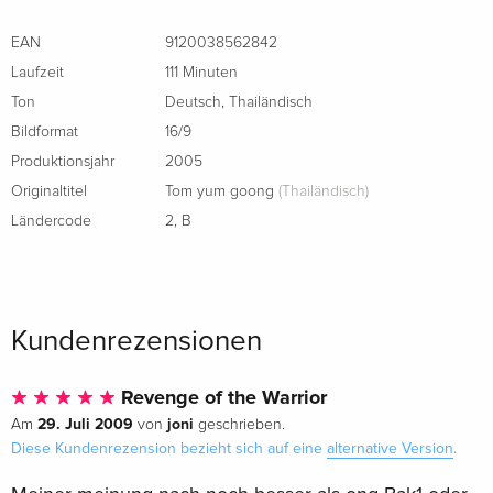
Standard Edition
vergriffen
EAN
9120038562842
Französisch
Laufzeit
111 Minuten
Ton
Deutsch
,
Thailändisch
Bildformat
16/9
Produktionsjahr
2005
Originaltitel
Tom yum goong
(Thailändisch)
Ländercode
2
,
B
Kundenrezensionen
Revenge of the Warrior
29. Juli 2009
joni
Am
von
geschrieben.
Diese Kundenrezension bezieht sich auf eine
alternative Version
.