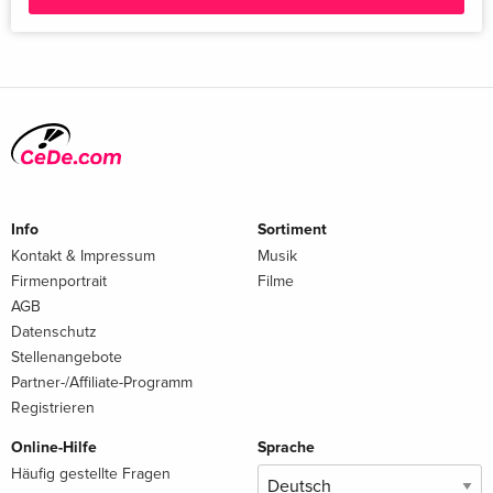
+ Booklet, + Gift, Limited Collector's Edition,
vergriffen
Steelbook, 4K Ultra HD + Blu-ray
Italienisch
Info
Sortiment
Kontakt & Impressum
Musik
Firmenportrait
Filme
AGB
Datenschutz
Stellenangebote
Partner-/Affiliate-Programm
Registrieren
Online-Hilfe
Sprache
Häufig gestellte Fragen