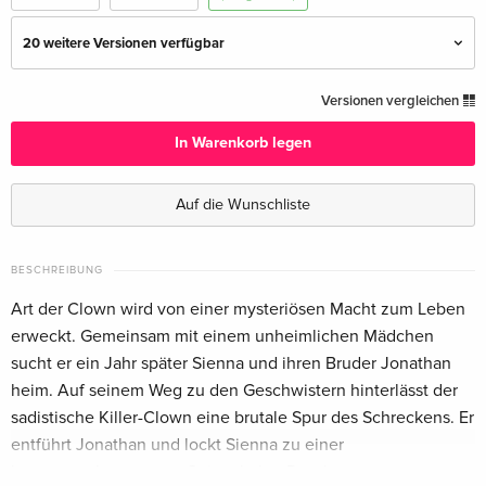
20 weitere Versionen verfügbar
Cover A, Limited Edition, Mediabook, 4K Ultra
EUR 55,49
Versionen vergleichen
HD + Blu-ray + DVD
Deutsch
In Warenkorb legen
Cover L, Limited Edition, Mediabook, 4K Ultra
EUR 57,99
Auf die Wunschliste
HD + Blu-ray + DVD
EUR 64,49
Deutsch
BESCHREIBUNG
Cover M, Limited Edition, Mediabook, 4K Ultra
EUR 57,99
Art der Clown wird von einer mysteriösen Macht zum Leben
HD + Blu-ray + DVD
EUR 64,49
Deutsch
erweckt. Gemeinsam mit einem unheimlichen Mädchen
sucht er ein Jahr später Sienna und ihren Bruder Jonathan
Cover H, Limited Edition, Mediabook, 4K Ultra
EUR 73,99
heim. Auf seinem Weg zu den Geschwistern hinterlässt der
HD + Blu-ray + DVD
sadistische Killer-Clown eine brutale Spur des Schreckens. Er
Deutsch
entführt Jonathan und lockt Sienna zu einer
heruntergekommenen Geisterbahn. Dort kommt es zum
Cover F, Limited Edition, Mediabook, 4K Ultra
EUR 73,99