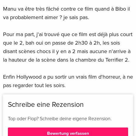
Manu va être très fâché contre ce film quand à Bibo il
Limited Collector's Edition, 4K Ultra HD + Blu-
EUR 221,99
va probablement aimer ? je sais pas.
ray
Englisch · US Version
Pour ma part, j'ai trouvé que ce film est déjà plus court
4K Ultra HD + Blu-ray
vergriffen
que le 2, bah oui on passe de 2h30 à 2h, les sois
Französisch
disant scènes chocs il y en a 2 mais aucune n'arrive à
la hauteur de la scène dans la chambre du Terrifier 2.
Limited Edition, Steelbook, 4K Ultra HD + Blu-
vergriffen
ray
Französisch
Enfin Hollywood a pu sortir un vrais film d'horreur, à ne
pas regarder tout les soirs.
+ Booklet, Limited Edition, 4K Ultra HD + Blu-
EUR 55,49
ray
Italienisch
Schreibe eine Rezension
+ Booklet, Limited Edition, Steelbook, 4K Ultra
EUR 63,49
Top oder Flop? Schreibe deine eigene Rezension.
HD + Blu-ray
Italienisch
Bewertung verfassen