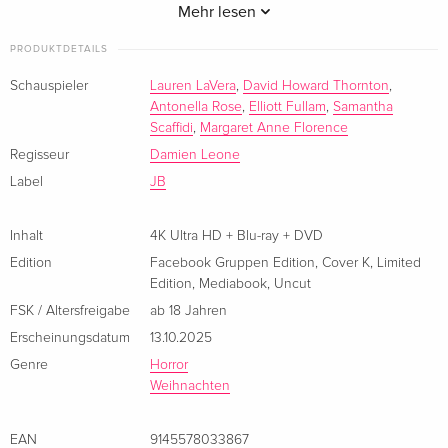
ultimativen Showdown.
Mehr lesen
HD + Blu-ray + DVD
Deutsch
Features:
PRODUKTDETAILS
- Booklet
Cover C, Limited Collector's Edition,
EUR 73,99
Schauspieler
Lauren LaVera
,
David Howard Thornton
,
Mediabook, 4K Ultra HD + Blu-ray + DVD
- Audiokommentar von Regisseur Damien Leone
Antonella Rose
,
Elliott Fullam
,
Samantha
Deutsch
- Storyboards
Scaffidi
,
Margaret Anne Florence
- u.a.
Regisseur
Damien Leone
Cover G, Wattiert, Limited Edition, Mediabook,
EUR 77,49
Label
JB
4K Ultra HD + Blu-ray + DVD
Limitiert und Nummeriert auf 666 Stück !
Deutsch
Inhalt
4K Ultra HD + Blu-ray + DVD
Cover E, Wattiert, Limited Edition, Mediabook,
EUR 77,49
Edition
Facebook Gruppen Edition
,
Cover K
,
Limited
4K Ultra HD + Blu-ray + DVD
Edition
,
Mediabook
,
Uncut
Deutsch
FSK / Altersfreigabe
ab 18 Jahren
Erscheinungsdatum
13.10.2025
Facebook Gruppen Edition, Cover K, Limited
EUR 55,49
Edition, Mediabook, Uncut, 4K Ultra HD + Blu-
EUR 83,99
Genre
Horror
ray + DVD — (ausgewählt)
Weihnachten
Deutsch
EAN
9145578033867