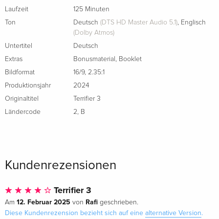
Cover I, Limited Edition, Mediabook, 4K Ultra
vergriffen
Laufzeit
125 Minuten
HD + Blu-ray + DVD
Deutsch
Ton
Deutsch
(DTS HD Master Audio 5.1)
,
Englisch
(Dolby Atmos)
Cover B, Limited Edition, Mediabook, Uncut,
vergriffen
Untertitel
Deutsch
4K Ultra HD + Blu-ray + DVD
Extras
Bonusmaterial
,
Booklet
Deutsch
Bildformat
16/9
,
2.35:1
Produktionsjahr
2024
Cover D, Wattiert, Limited Edition, Mediabook,
vergriffen
4K Ultra HD + Blu-ray + DVD
Originaltitel
Terrifier 3
Deutsch
Ländercode
2
,
B
Limited Edition, Steelbook
EUR 57,99
Englisch · UK Version
Kundenrezensionen
4K Ultra HD + Blu-ray
EUR 46,99
Englisch · US Version
Terrifier 3
Collector's Edition, Limited Edition, Steelbook,
EUR 57,99
12. Februar 2025
Rafi
Am
von
geschrieben.
4K Ultra HD + Blu-ray
Diese Kundenrezension bezieht sich auf eine
alternative Version
.
Englisch · US Version