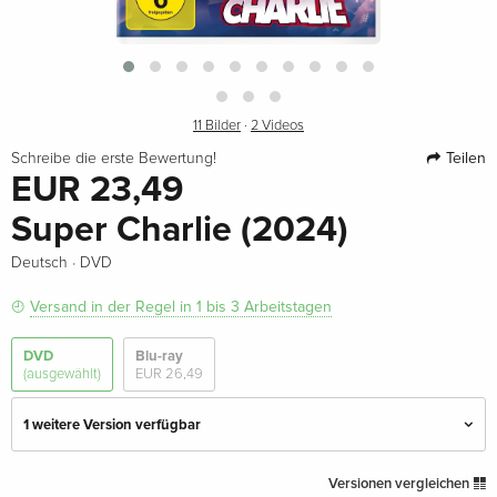
11 Bilder
·
2 Videos
Teilen
Schreibe die erste Bewertung!
EUR 23,49
Super Charlie (2024)
·
Deutsch
DVD
Versand in der Regel in 1 bis 3 Arbeitstagen
DVD
Blu-ray
(ausgewählt)
EUR 26,49
1 weitere Version verfügbar
Standard Edition — (ausgewählt)
EUR 23,49
Versionen vergleichen