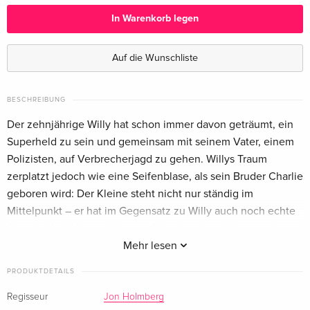
Deutsch
In Warenkorb legen
Standard Edition
EUR 30,99
Französisch
EUR 33,99
Auf die Wunschliste
BESCHREIBUNG
Der zehnjährige Willy hat schon immer davon geträumt, ein
Superheld zu sein und gemeinsam mit seinem Vater, einem
Polizisten, auf Verbrecherjagd zu gehen. Willys Traum
zerplatzt jedoch wie eine Seifenblase, als sein Bruder Charlie
geboren wird: Der Kleine steht nicht nur ständig im
Mittelpunkt – er hat im Gegensatz zu Willy auch noch echte
Superkräfte! Als zwei finstere Schurken ihre Heimatstadt
bedrohen, müssen die Brüder wohl oder übel
Mehr lesen
zusammenarbeiten, um sie aufzuhalten. Aber können ein
PRODUKTDETAILS
Baby mit Superkräften und sein neidischer Bruder es
schaffen, die ganze Stadt zu retten?
Regisseur
Jon Holmberg