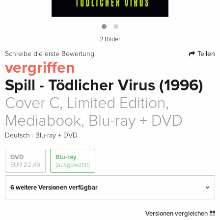
2 Bilder
Teilen
Schreibe die erste Bewertung!
vergriffen
Spill - Tödlicher Virus (1996)
Cover C, Limited Edition,
Mediabook, Blu-ray + DVD
·
Deutsch
Blu-ray + DVD
DVD
Blu-ray
EUR 22,49
(ausgewählt)
6 weitere Versionen verfügbar
Limited Edition
EUR 36,49
Versionen vergleichen