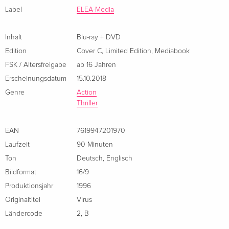
Label
ELEA-Media
Standard Edition
vergriffen
Französisch
Inhalt
Blu-ray + DVD
Edition
Cover C
,
Limited Edition
,
Mediabook
FSK / Altersfreigabe
ab 16 Jahren
Erscheinungsdatum
15.10.2018
Genre
Action
Thriller
EAN
7619947201970
Laufzeit
90 Minuten
Ton
Deutsch
,
Englisch
Bildformat
16/9
Produktionsjahr
1996
Originaltitel
Virus
Ländercode
2
,
B