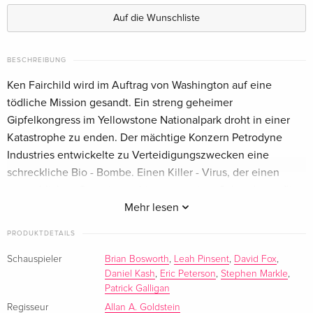
Deutsch
Auf die Wunschliste
Cover C, Limited Edition, Mediabook, Blu-ray +
vergriffen
DVD — (ausgewählt)
BESCHREIBUNG
Deutsch
Ken Fairchild wird im Auftrag von Washington auf eine
Cover B, Limited Edition, Mediabook, Blu-ray +
vergriffen
tödliche Mission gesandt. Ein streng geheimer
DVD
Gipfelkongress im Yellowstone Nationalpark droht in einer
Deutsch
Katastrophe zu enden. Der mächtige Konzern Petrodyne
Industries entwickelte zu Verteidigungszwecken eine
Cover A, Limited Edition, Mediabook, Blu-ray +
vergriffen
schreckliche Bio - Bombe. Einen Killer - Virus, der einen
DVD
Deutsch
menschlichen Organismus binnen weniger Sekunden auflöst.
Fairchild ist sich der todbringenden Gefahr bewusst: Er sagt
Mehr lesen
Limited Edition, Blu-ray + DVD
vergriffen
den Verantwortlichen den Krieg an. Es geht hier nicht um
Deutsch
PRODUKTDETAILS
Geld, sondern um Menschenleben, das Schicksal des ganzen
Planeten...
Schauspieler
Brian Bosworth
,
Leah Pinsent
,
David Fox
,
Grosse Hartbox, Limited Edition, Blu-ray +
vergriffen
Daniel Kash
,
Eric Peterson
,
Stephen Markle
,
DVD
Limitiert auf 110 Stück
Patrick Galligan
Deutsch
Regisseur
Allan A. Goldstein