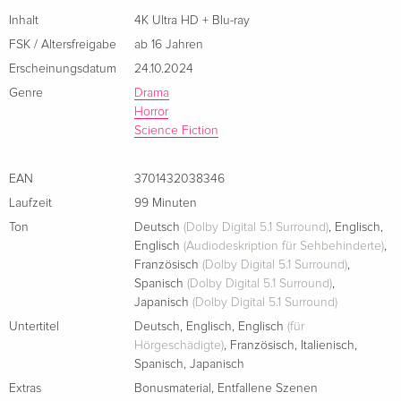
Inhalt
4K Ultra HD + Blu-ray
4K Ultra HD + Blu-ray — (ausgewählt)
EUR 25,49
FSK / Altersfreigabe
ab 16 Jahren
Französisch
EUR 29,99
Erscheinungsdatum
24.10.2024
Genre
Drama
Limited Edition, Steelbook, 4K Ultra HD + Blu-
vergriffen
Horror
ray
Science Fiction
Französisch
EAN
3701432038346
Limited Edition, Steelbook, 4K Ultra HD + Blu-
EUR 64,49
ray
Laufzeit
99 Minuten
Italienisch
Ton
Deutsch
(Dolby Digital 5.1 Surround)
,
Englisch
,
Englisch
(Audiodeskription für Sehbehinderte)
,
Französisch
(Dolby Digital 5.1 Surround)
,
Spanisch
(Dolby Digital 5.1 Surround)
,
Japanisch
(Dolby Digital 5.1 Surround)
Untertitel
Deutsch
,
Englisch
,
Englisch
(für
Hörgeschädigte)
,
Französisch
,
Italienisch
,
Spanisch
,
Japanisch
Extras
Bonusmaterial
,
Entfallene Szenen