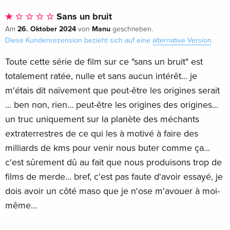
Sans un bruit
26. Oktober 2024
Manu
Am
von
geschrieben.
Diese Kundenrezension bezieht sich auf eine
alternative Version
.
Toute cette série de film sur ce "sans un bruit" est
totalement ratée, nulle et sans aucun intérêt... je
m'étais dit naïvement que peut-être les origines serait
... ben non, rien... peut-être les origines des origines...
un truc uniquement sur la planète des méchants
extraterrestres de ce qui les à motivé à faire des
milliards de kms pour venir nous buter comme ça...
c'est sûrement dû au fait que nous produisons trop de
films de merde... bref, c'est pas faute d'avoir essayé, je
dois avoir un côté maso que je n'ose m'avouer à moi-
même...