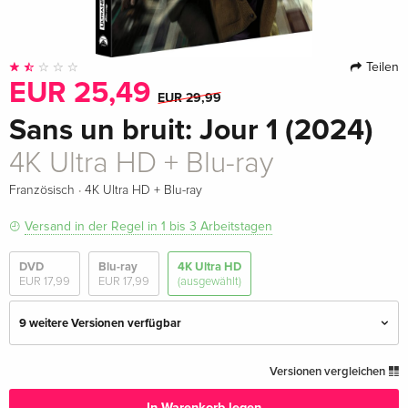
Teilen
EUR 25,49
EUR 29,99
Sans un bruit: Jour 1 (2024)
4K Ultra HD + Blu-ray
·
Französisch
4K Ultra HD + Blu-ray
Versand in der Regel in 1 bis 3 Arbeitstagen
DVD
Blu-ray
4K Ultra HD
EUR 17,99
EUR 17,99
(ausgewählt)
9 weitere Versionen verfügbar
4K Ultra HD + Blu-ray
EUR 33,99
Versionen vergleichen
Deutsch
In Warenkorb legen