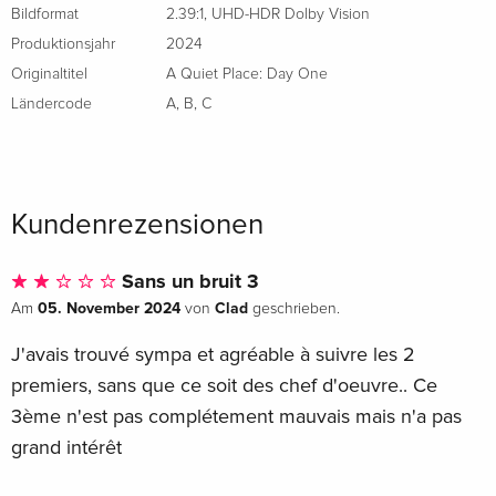
Bildformat
2.39:1
,
UHD-HDR Dolby Vision
Produktionsjahr
2024
Originaltitel
A Quiet Place: Day One
Ländercode
A
,
B
,
C
Kundenrezensionen
Sans un bruit 3
05. November 2024
Clad
Am
von
geschrieben.
J'avais trouvé sympa et agréable à suivre les 2
premiers, sans que ce soit des chef d'oeuvre.. Ce
3ème n'est pas complétement mauvais mais n'a pas
grand intérêt