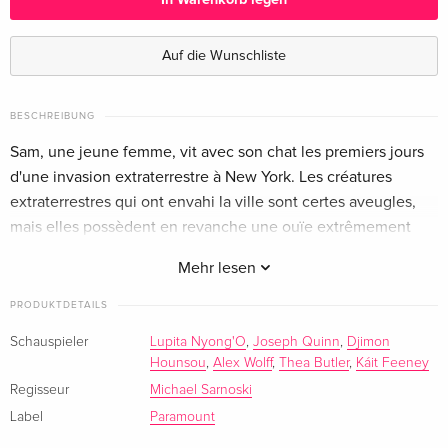
Cover 1, Limited Edition, Steelbook, 4K Ultra
vergriffen
HD + Blu-ray
Auf die Wunschliste
Deutsch
Cover 2, Limited Edition, Steelbook, 4K Ultra
vergriffen
BESCHREIBUNG
HD + Blu-ray
Sam, une jeune femme, vit avec son chat les premiers jours
Deutsch
d'une invasion extraterrestre à New York. Les créatures
extraterrestres qui ont envahi la ville sont certes aveugles,
Standard Edition
EUR 42,99
Englisch · UK Version
mais elles possèdent en revanche une ouïe extrêmement
développée et font la chasse à la population.
Mehr lesen
Limited Edition, Steelbook
EUR 57,99
Englisch · UK Version
PRODUKTDETAILS
Standard Edition
EUR 51,49
Schauspieler
Lupita Nyong'O
,
Joseph Quinn
,
Djimon
Englisch · US Version
Hounsou
,
Alex Wolff
,
Thea Butler
,
Káit Feeney
Regisseur
Michael Sarnoski
Limited Edition, Steelbook, 4K Ultra HD + Blu-
vergriffen
Label
Paramount
ray
Englisch · US Version