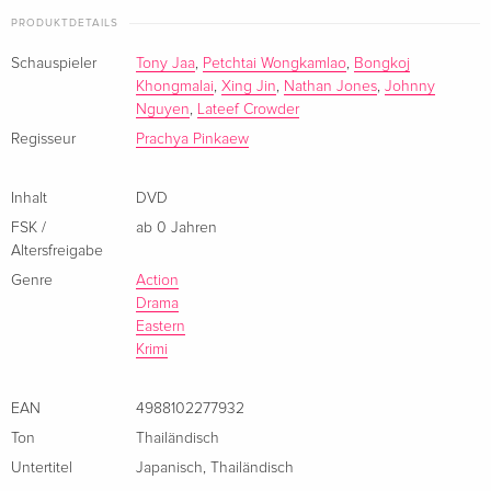
Deutsch
PRODUKTDETAILS
Cover B, Year of the Dragon Edition, Limited
EUR 67,49
Schauspieler
Tony Jaa
,
Petchtai Wongkamlao
,
Bongkoj
Edition, Mediabook, Blu-ray + 2 DVDs
Khongmalai
,
Xing Jin
,
Nathan Jones
,
Johnny
Deutsch
Nguyen
,
Lateef Crowder
Regisseur
Prachya Pinkaew
Standard Edition
vergriffen
Deutsch
Inhalt
DVD
FSK /
ab 0 Jahren
Special Edition, 2 DVDs
vergriffen
Deutsch
Altersfreigabe
Genre
Action
Drama
Cover A, Collector's Edition, Limited Edition,
vergriffen
Mediabook, Uncut, Blu-ray + 2 DVDs
Eastern
Deutsch
Krimi
Cover B, Collector's Edition, Limited Edition,
vergriffen
EAN
4988102277932
Mediabook, Uncut, Blu-ray + 2 DVDs
Ton
Thailändisch
Deutsch
Untertitel
Japanisch
,
Thailändisch