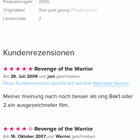
Produktionsjahr
2005
Cover C, Collector's Edition, Limited Edition,
vergriffen
Mediabook, Uncut, Blu-ray + 2 DVDs
Originaltitel
Tom yum goong
(Thailändisch)
Deutsch
Ländercode
2
Standard Edition
vergriffen
Französisch
Kundenrezensionen
Standard Edition — (ausgewählt)
vergriffen
Japanisch
Revenge of the Warrior
29. Juli 2009
joni
Am
von
geschrieben.
Diese Kundenrezension bezieht sich auf eine
alternative Version
.
Meiner meinung nach noch besser als ong Bak1 oder
2.ein ausgezeichneter film.
Revenge of the Warrior
16. Oktober 2007
Warrior
Am
von
geschrieben.