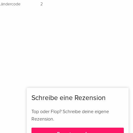
Collector's Edition, 2 DVDs
vergriffen
Ländercode
2
Englisch · UK Version
Standard Edition
vergriffen
Englisch · US Version
Collector's Edition, 2 DVDs
vergriffen
Englisch · US Version
Box, Special Collector's Edition, 2 DVDs
vergriffen
Englisch · US Version
Standard Edition
EUR 19,99
Französisch
Schreibe eine Rezension
Standard Edition
vergriffen
Französisch
Top oder Flop? Schreibe deine eigene
Rezension.
Collector's Edition, 2 DVDs
vergriffen
Französisch