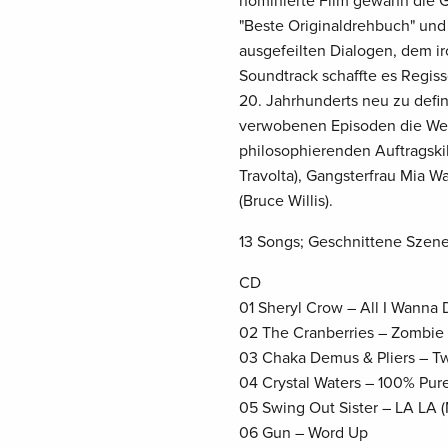
nominierte Film gewann die G
"Beste Originaldrehbuch" und 
ausgefeilten Dialogen, dem i
Soundtrack schaffte es Regis
20. Jahrhunderts neu zu defin
verwobenen Episoden die Wege
philosophierenden Auftragski
Travolta), Gangsterfrau Mia W
(Bruce Willis).
13 Songs; Geschnittene Szene
CD
01 Sheryl Crow – All I Wanna 
02 The Cranberries – Zombie
03 Chaka Demus & Pliers – T
04 Crystal Waters – 100% Pur
05 Swing Out Sister – LA LA 
06 Gun – Word Up