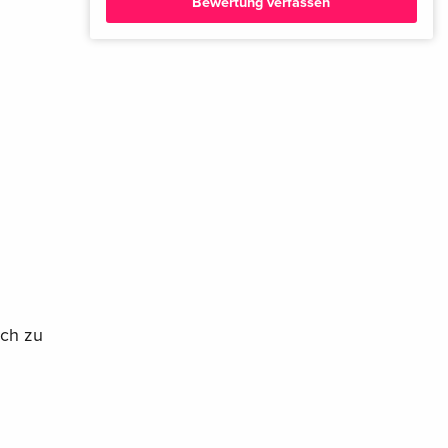
Bewertung verfassen
Standard Edition
vergriffen
Französisch
Standard Edition
vergriffen
Französisch
Collector's Edition, 2 DVDs
vergriffen
Französisch
Standard Edition
vergriffen
Französisch
Collector's Edition, 2 DVDs + CD
vergriffen
och zu
Französisch
Neuauflage
EUR 22,49
Italienisch