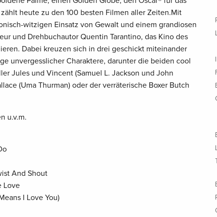
oldene Palme, einen Golden Globe, den Oscar® für das
zählt heute zu den 100 besten Filmen aller Zeiten.Mit
ronisch-witzigen Einsatz von Gewalt und einem grandiosen
seur und Drehbuchautor Quentin Tarantino, das Kino des
ieren. Dabei kreuzen sich in drei geschickt miteinander
 unvergesslicher Charaktere, darunter die beiden cool
ller Jules und Vincent (Samuel L. Jackson und John
allace (Uma Thurman) oder der verräterische Boxer Butch
n u.v.m.
Do
wist And Shout
e Love
(Means I Love You)