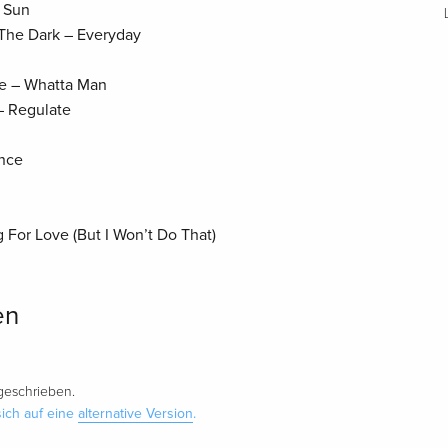
 Sun
The Dark – Everyday
ue – Whatta Man
– Regulate
ence
g For Love (But I Won’t Do That)
en
eschrieben.
ich auf eine
alternative Version
.