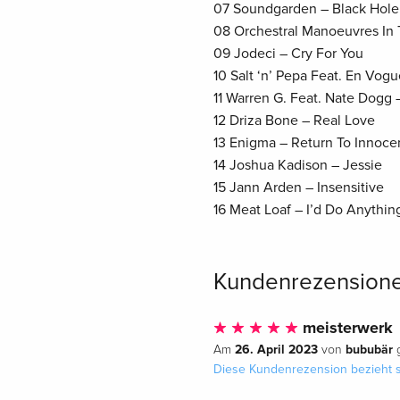
07 Soundgarden – Black Hole
08 Orchestral Manoeuvres In 
09 Jodeci – Cry For You
10 Salt ‘n’ Pepa Feat. En Vog
11 Warren G. Feat. Nate Dogg 
12 Driza Bone – Real Love
13 Enigma – Return To Innoc
14 Joshua Kadison – Jessie
15 Jann Arden – Insensitive
16 Meat Loaf – I’d Do Anythin
Kundenrezension
meisterwerk
26. April 2023
bububär
Am
von
g
Diese Kundenrezension bezieht s