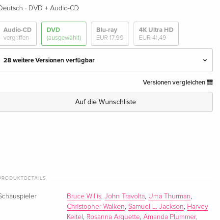
·
Deutsch
DVD + Audio-CD
Audio-CD
DVD
Blu-ray
4K Ultra HD
vergriffen
(ausgewählt)
EUR 17,99
EUR 41,49
28 weitere Versionen verfügbar
Versionen vergleichen
Standard Edition
EUR 17,99
Deutsch
Auf die Wunschliste
Standard Edition
vergriffen
Deutsch
Arthaus
vergriffen
Deutsch
PRODUKTDETAILS
Standard Edition
vergriffen
Deutsch
Schauspieler
Bruce Willis
,
John Travolta
,
Uma Thurman
,
Christopher Walken
,
Samuel L. Jackson
,
Harvey
Keitel
,
Rosanna Arquette
,
Amanda Plummer
,