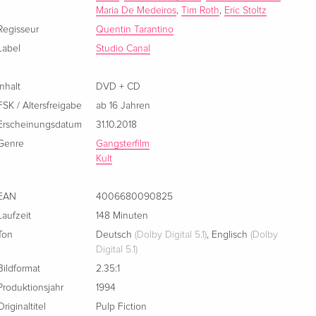
Standard Edition
vergriffen
Maria De Medeiros
,
Tim Roth
,
Eric Stoltz
Deutsch
Regisseur
Quentin Tarantino
DVD + CD — (ausgewählt)
vergriffen
Label
Studio Canal
Deutsch
Inhalt
DVD + CD
Steelbook, 2 DVDs
vergriffen
FSK / Altersfreigabe
ab 16 Jahren
Deutsch
Erscheinungsdatum
31.10.2018
Genre
Gangsterfilm
Limited Collector's Edition, Mediabook, Uncut,
vergriffen
Blu-ray + DVD
Kult
Deutsch
EAN
4006680090825
Wattiert, Cover A, Limited Collector's Edition,
vergriffen
Laufzeit
148 Minuten
Mediabook, Blu-ray + DVD
Deutsch
Ton
Deutsch
(Dolby Digital 5.1)
,
Englisch
(Dolby
Digital 5.1)
Bildformat
2.35:1
Standard Edition
EUR 19,99
Englisch · UK Version
Produktionsjahr
1994
Originaltitel
Pulp Fiction