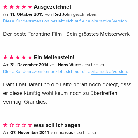
Französisch
Ausgezeichnet
11. Oktober 2015
Red John
Am
von
geschrieben.
Standard Edition
vergriffen
Diese Kundenrezension bezieht sich auf eine
alternative Version
.
Französisch
Der beste Tarantino Film ! Sein grösstes Meisterwerk !
Collector's Edition, 2 DVDs + CD
vergriffen
Französisch
Ein Meilenstein!
Neuauflage
EUR 22,49
Italienisch
31. Dezember 2014
Hans Wurst
Am
von
geschrieben.
Diese Kundenrezension bezieht sich auf eine
alternative Version
.
Indimenticabili
EUR 41,49
Damit hat Tarantino die Latte derart hoch gelegt, dass
Italienisch
er diese künftig wohl kaum noch zu übertreffen
vermag. Grandios.
Standard Edition
vergriffen
Italienisch
Special Edition, 3 DVDs
vergriffen
was soll ich sagen
Italienisch
07. November 2014
marcus
Am
von
geschrieben.