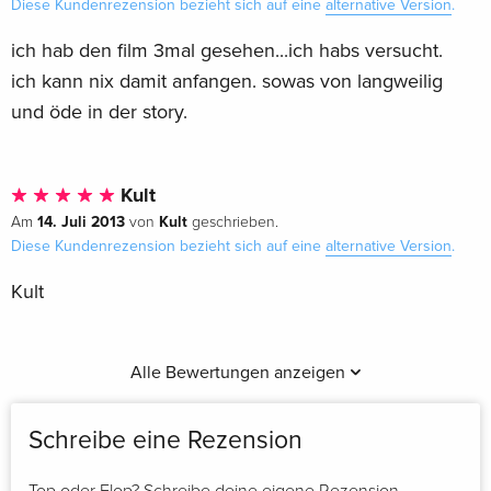
Diese Kundenrezension bezieht sich auf eine
alternative Version
.
Ricettario incluso nella confezione, 3 DVDs
vergriffen
Italienisch
ich hab den film 3mal gesehen...ich habs versucht.
ich kann nix damit anfangen. sowas von langweilig
Il Collezionista, Blu-ray + DVD
vergriffen
und öde in der story.
Italienisch
Special Edition, 2 DVDs
vergriffen
Kult
Italienisch
14. Juli 2013
Kult
Am
von
geschrieben.
Diese Kundenrezension bezieht sich auf eine
alternative Version
.
Kult
Alle Bewertungen anzeigen
Schreibe eine Rezension