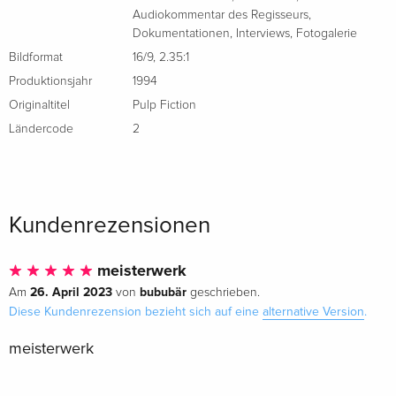
Box, Special Collector's Edition, 2 DVDs
vergriffen
Audiokommentar des Regisseurs
,
Englisch · US Version
Dokumentationen
,
Interviews
,
Fotogalerie
Bildformat
16/9
,
2.35:1
Standard Edition
EUR 19,99
Produktionsjahr
1994
Französisch
Originaltitel
Pulp Fiction
Ländercode
2
Standard Edition
vergriffen
Französisch
Collector's Edition, 2 DVDs
vergriffen
Französisch
Kundenrezensionen
Standard Edition
vergriffen
meisterwerk
Französisch
26. April 2023
bububär
Am
von
geschrieben.
Diese Kundenrezension bezieht sich auf eine
alternative Version
.
Standard Edition
vergriffen
Französisch
meisterwerk
Collector's Edition, 2 DVDs
vergriffen