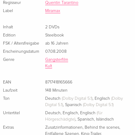
Regisseur
Quentin Tarantino
Limited Collector's Edition, Mediabook, Uncut,
vergriffen
(Uma Thurman) oder der verräterische Boxer Butch (Bruce
Blu-ray + DVD
Label
Miramax
Willis).
Deutsch
Inhalt
2 DVDs
Wattiert, Cover A, Limited Collector's Edition,
vergriffen
Edition
Steelbook
Mediabook, Blu-ray + DVD
Deutsch
FSK / Altersfreigabe
ab 16 Jahren
Erscheinungsdatum
07.08.2008
Standard Edition
EUR 19,99
Genre
Gangsterfilm
Englisch · UK Version
Kult
Collector's Edition, 2 DVDs
vergriffen
EAN
8717418165666
Englisch · UK Version
Laufzeit
148 Minuten
Standard Edition
vergriffen
Ton
Deutsch
(Dolby Digital 5.1)
,
Englisch
(Dolby
Englisch · US Version
Digital 5.1)
,
Spanisch
(Dolby Digital 5.1)
Untertitel
Deutsch
,
Englisch
,
Englisch
(für
Collector's Edition, 2 DVDs
vergriffen
Hörgeschädigte)
,
Spanisch
,
Isländisch
Englisch · US Version
Extras
Zusatzinformationen
,
Behind the scenes
,
Entfallene Szenen
,
Kino-Trailer
,