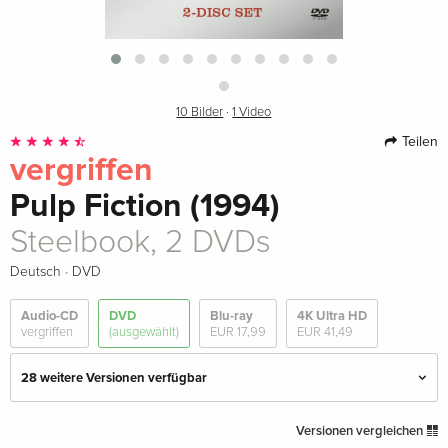
10 Bilder
·
1 Video
Teilen
vergriffen
Pulp Fiction (1994)
Steelbook, 2 DVDs
·
Deutsch
DVD
Audio-CD
DVD
Blu-ray
4K Ultra HD
vergriffen
(ausgewählt)
EUR 17,99
EUR 41,49
28 weitere Versionen verfügbar
Standard Edition
EUR 17,99
Versionen vergleichen
Deutsch